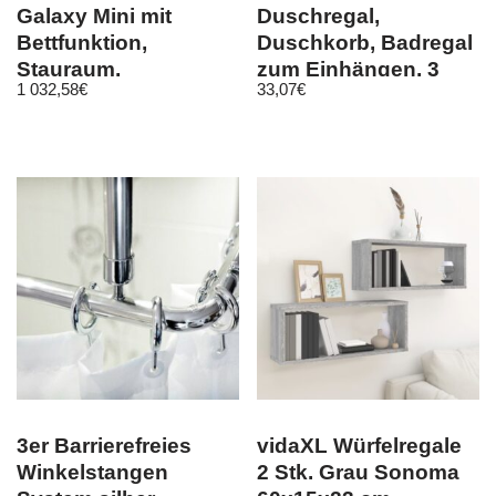
Galaxy Mini mit
Duschregal,
Bettfunktion,
Duschkorb, Badregal
Stauraum,
zum Einhängen, 3
1 032,58
€
33,07
€
verstellbaren
Körbe, schwarz
Kopfstützen
3er Barrierefreies
vidaXL Würfelregale
Winkelstangen
2 Stk. Grau Sonoma