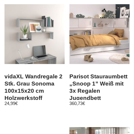
vidaXL Wandregale 2
Parisot Stauraumbett
Stk. Grau Sonoma
„Snoop 1” Weiß mit
100x15x20 cm
3x Regalen
Holzwerkstoff
Jugendbett
24,99
€
360,73
€
Kinderzimmer Bett