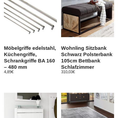
Möbelgriffe edelstahl,
Wohnling Sitzbank
Küchengriffe,
Schwarz Polsterbank
Schrankgriffe BA 160
105cm Bettbank
– 480 mm
Schlafzimmer
4,89
€
310,03
€
Flurbank Stoff