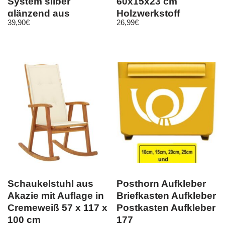
System silber
60x15x23 cm
glänzend aus
Holzwerkstoff
39,90
€
26,99
€
Aluminium inkl. D…
Schaukelstuhl aus
Posthorn Aufkleber
Akazie mit Auflage in
Briefkasten Aufkleber
Cremeweiß 57 x 117 x
Postkasten Aufkleber
100 cm
177