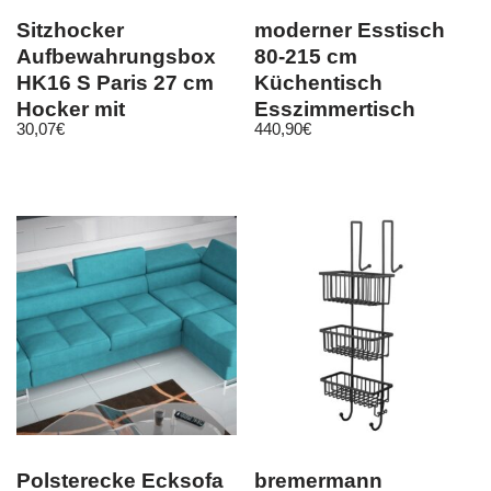
Sitzhocker
moderner Esstisch
Aufbewahrungsbox
80-215 cm
HK16 S Paris 27 cm
Küchentisch
Hocker mit
Esszimmertisch
30,07
€
440,90
€
Kunstleder
Metall design
überzogen
erweiterbar
Polsterecke Ecksofa
bremermann