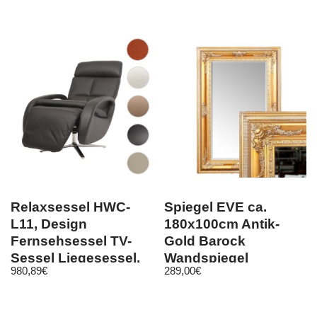
Relaxsessel HWC-
Spiegel EVE ca.
L11, Design
180x100cm Antik-
Fernsehsessel TV-
Gold Barock
Sessel Liegesessel,
Wandspiegel
980,89
€
289,00
€
Liegefunktion
Flurspiegel Facette