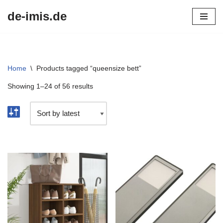
de-imis.de
Przejdź
do
treści
Home
\
Products tagged “queensize bett”
Showing 1–24 of 56 results