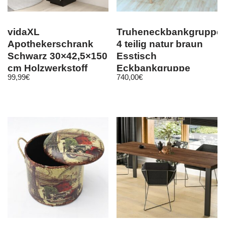
vidaXL
Truheneckbankgruppe
Apothekerschrank
4 teilig natur braun
Schwarz 30×42,5×150
Esstisch
cm Holzwerkstoff
Eckbankgruppe
99,99
€
740,00
€
Essgruppe