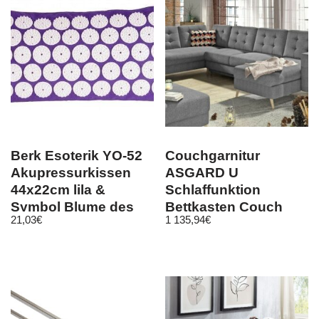
Berk Esoterik YO-52
Couchgarnitur
Akupressurkissen
ASGARD U
44x22cm lila &
Schlaffunktion
Symbol Blume des
Bettkasten Couch
21,03
€
1 135,94
€
Lebens
Sofa ohne Hocker
NEU