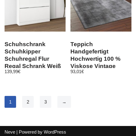
Schuhschrank
Teppich
Schuhkipper
Handgefertigt
Schuhregal Flur
Hochwertig 100 %
Regal Schrank Weiß
Viskose Vintage
139,99
€
93,01
€
Hochglanz – Oliva 1
Optisch Meliert In
Grau
1
2
3
→
Neve
| Powered by
WordPress