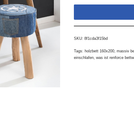
SKU:
8f1cda3f15bd
Tags:
holzbett 160x200
,
massiv be
einschlafen
,
was ist renforce bett