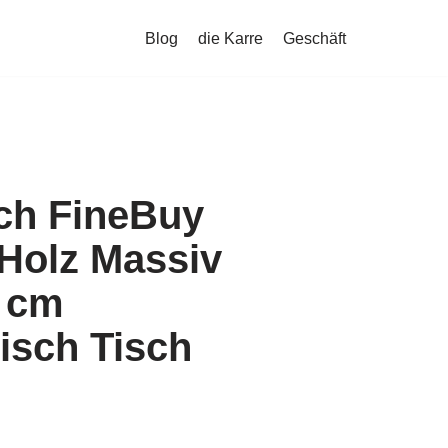
Blog
die Karre
Geschäft
sch FineBuy
 Holz Massiv
 cm
isch Tisch