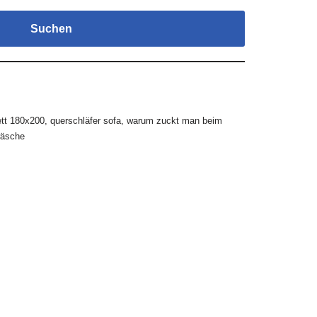
Suchen
tt 180x200
,
querschläfer sofa
,
warum zuckt man beim
wäsche