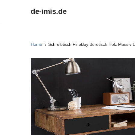
de-imis.de
Przejdź
do
treści
Home
\
Schreibtisch FineBuy Bürotisch Holz Massiv