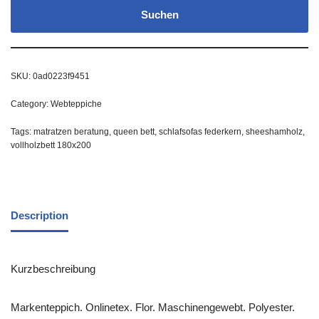
Suchen
SKU:
0ad0223f9451
Category:
Webteppiche
Tags:
matratzen beratung
,
queen bett
,
schlafsofas federkern
,
sheeshamholz
,
vollholzbett 180x200
Description
Kurzbeschreibung
Markenteppich. Onlinetex. Flor. Maschinengewebt. Polyester.