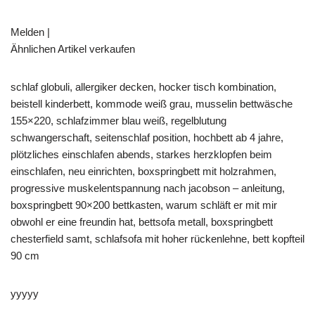
Melden |
Ähnlichen Artikel verkaufen
schlaf globuli, allergiker decken, hocker tisch kombination,
beistell kinderbett, kommode weiß grau, musselin bettwäsche
155×220, schlafzimmer blau weiß, regelblutung
schwangerschaft, seitenschlaf position, hochbett ab 4 jahre,
plötzliches einschlafen abends, starkes herzklopfen beim
einschlafen, neu einrichten, boxspringbett mit holzrahmen,
progressive muskelentspannung nach jacobson – anleitung,
boxspringbett 90×200 bettkasten, warum schläft er mit mir
obwohl er eine freundin hat, bettsofa metall, boxspringbett
chesterfield samt, schlafsofa mit hoher rückenlehne, bett kopfteil
90 cm
yyyyy