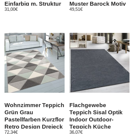
Einfarbig m. Struktur
Muster Barock Motiv
31,00
€
49,51
€
Schwarz Grau Weiß
Wohnzimmer Teppich
Flachgewebe
Grün Grau
Teppich Sisal Optik
Pastellfarben Kurzflor
Indoor Outdoor-
Retro Design Dreieck
Teppich Küche
72,34
€
36,07
€
Muster
Terrasse Schwarz