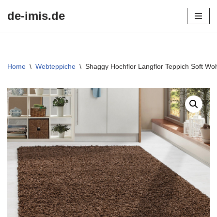
de-imis.de
Przejdź
do
treści
Home
\
Webteppiche
\
Shaggy Hochflor Langflor Teppich Soft Wo