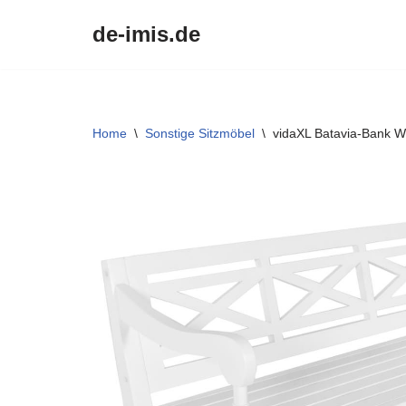
de-imis.de
Przejdź
do
treści
Home
\
Sonstige Sitzmöbel
\
vidaXL Batavia-Bank 