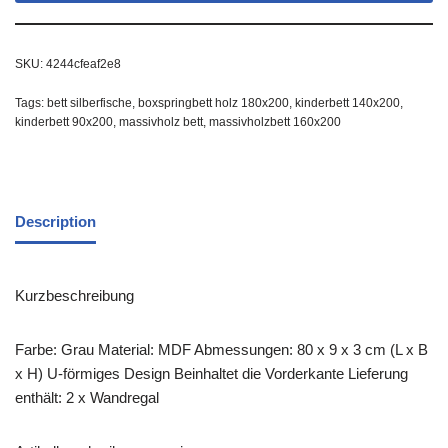
SKU:
4244cfeaf2e8
Tags:
bett silberfische
,
boxspringbett holz 180x200
,
kinderbett 140x200
,
kinderbett 90x200
,
massivholz bett
,
massivholzbett 160x200
Description
Kurzbeschreibung
Farbe: Grau Material: MDF Abmessungen: 80 x 9 x 3 cm (L x B
x H) U-förmiges Design Beinhaltet die Vorderkante Lieferung
enthält: 2 x Wandregal