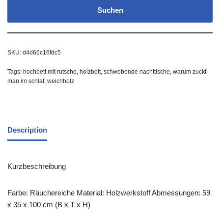
Suchen
SKU:
d4d66c16fdc5
Tags:
hochbett mit rutsche
,
holzbett
,
schwebende nachttische
,
warum zuckt
man im schlaf
,
weichholz
Description
Kurzbeschreibung
Farbe: Räuchereiche Material: Holzwerkstoff Abmessungen: 59
x 35 x 100 cm (B x T x H)