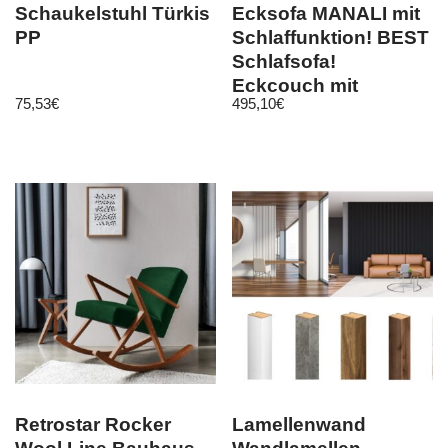
Schaukelstuhl Türkis
Ecksofa MANALI mit
PP
Schlaffunktion! BEST
Schlafsofa!
Eckcouch mit
75,53
€
495,10
€
Bettkasten! Hit!
Retrostar Rocker
Lamellenwand