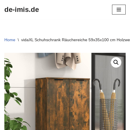
de-imis.de
Przejdź
do
treści
Home
\
vidaXL Schuhschrank Räuchereiche 59x35x100 cm Holzwer