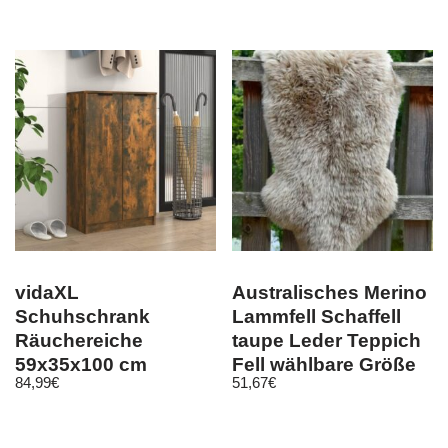
vidaXL
Australisches Merino
Schuhschrank
Lammfell Schaffell
Räuchereiche
taupe Leder Teppich
59x35x100 cm
Fell wählbare Größe
84,99
€
51,67
€
Holzwerkstoff