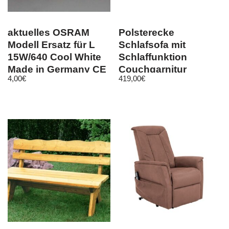
aktuelles OSRAM
Polsterecke
Modell Ersatz für L
Schlafsofa mit
15W/640 Cool White
Schlaffunktion
Made in Germany CE
Couchgarnitur
4,00
€
419,00
€
43 44 45 cm
Bettsofa Ecksofa Carl
Gelb