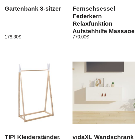
Gartenbank 3-sitzer
Fernsehsessel
Federkern
Relaxfunktion
Aufstehhilfe Massage
178,30
€
770,00
€
und Wärmefunktion
braun
TIPI Kleiderständer,
vidaXL Wandschrank