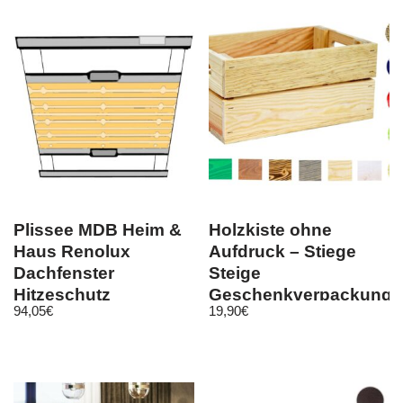
Plissee MDB Heim &
Holzkiste ohne
Haus Renolux
Aufdruck – Stiege
Dachfenster
Steige
Hitzeschutz
Geschenkverpackung
94,05
€
19,90
€
Sichtschutz
Präsentkorb
Blendschutz