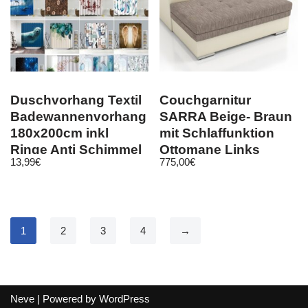
Duschvorhang Textil
Couchgarnitur
Badewannenvorhang
SARRA Beige- Braun
180x200cm inkl
mit Schlaffunktion
Ringe Anti Schimmel
Ottomane Links
13,99
€
775,00
€
Design1-2021
1
2
3
4
→
Neve
| Powered by
WordPress