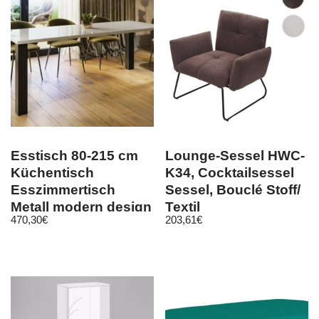
Esstisch 80-215 cm
Lounge-Sessel HWC-
Küchentisch
K34, Cocktailsessel
Esszimmertisch
Sessel, Bouclé Stoff/
Metall modern design
Textil
470,30
€
203,61
€
erweiterbar