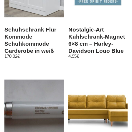
Schuhschrank Flur
Nostalgic-Art –
Kommode
Kühlschrank-Magnet
Schuhkommode
6×8 cm – Harley-
Garderobe in weiß
Davidson Logo Blue
170,02
€
4,95
€
Landhaus Diele
Baxter