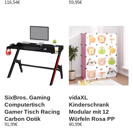
116,54
€
59,95
€
Sensor Trafo 230V
Designs
SixBros. Gaming
vidaXL
Computertisch
Kinderschrank
Gamer Tisch Racing
Modular mit 12
Carbon Optik
Würfeln Rosa PP
91,99
€
80,99
€
Schwarz GT-007/8190