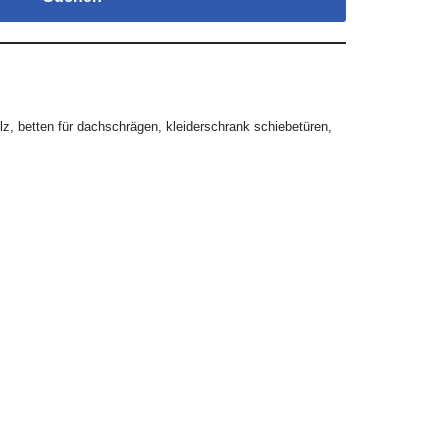
lz
,
betten für dachschrägen
,
kleiderschrank schiebetüren
,