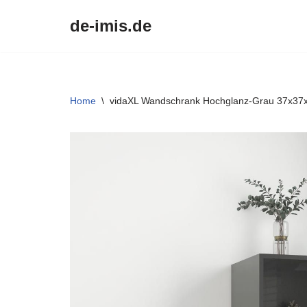
de-imis.de
Przejdź
do
treści
Home
\
vidaXL Wandschrank Hochglanz-Grau 37x37x