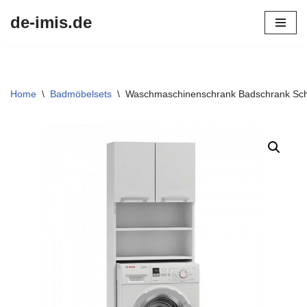
de-imis.de
Przejdź
do
treści
Home
\
Badmöbelsets
\
Waschmaschinenschrank Badschrank Sch