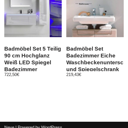
Badmöbel Set 5 Teilig
Badmöbel Set
90 cm Hochglanz
Badezimmer Eiche
Weiß LED Spiegel
Waschbeckenuntersch
Badezimmer
und Spiegelschrank
722,50
€
219,43
€
Badschrank
Malea
Neve
| Powered by
WordPress