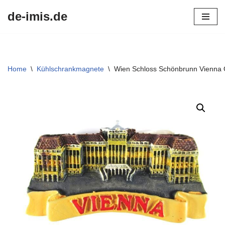
de-imis.de
Przejdź
do
treści
Home
\
Kühlschrankmagnete
\
Wien Schloss Schönbrunn Vienna Ö