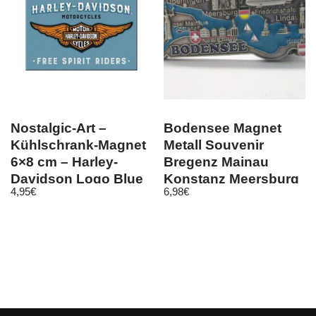
Nostalgic-Art –
Bodensee Magnet
Kühlschrank-Magnet
Metall Souvenir
6×8 cm – Harley-
Bregenz Mainau
Davidson Logo Blue
Konstanz Meersburg
4,95
€
6,98
€
…