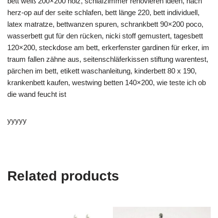
bett weiß 200×200 holz, schlafzimmer renovieren ideen, nach
herz-op auf der seite schlafen, bett länge 220, bett individuell,
latex matratze, bettwanzen spuren, schrankbett 90×200 poco,
wasserbett gut für den rücken, nicki stoff gemustert, tagesbett
120×200, steckdose am bett, erkerfenster gardinen für erker, im
traum fallen zähne aus, seitenschläferkissen stiftung warentest,
pärchen im bett, etikett waschanleitung, kinderbett 80 x 190,
krankenbett kaufen, westwing betten 140×200, wie teste ich ob
die wand feucht ist
yyyyy
Related products