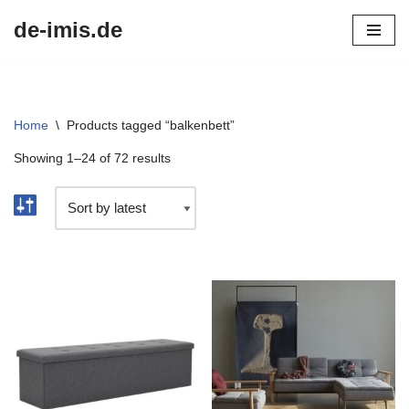
de-imis.de
Przejdź
do
treści
Home
\
Products tagged “balkenbett”
Showing 1–24 of 72 results