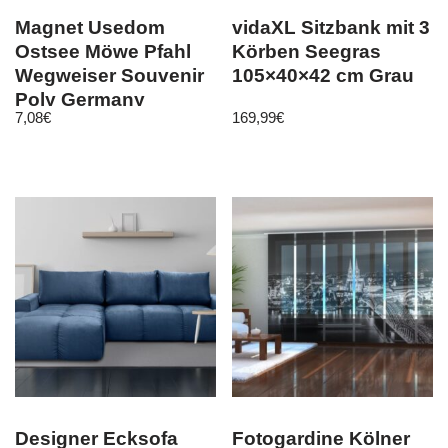
Magnet Usedom
vidaXL Sitzbank mit 3
Ostsee Möwe Pfahl
Körben Seegras
Wegweiser Souvenir
105×40×42 cm Grau
Poly Germany
7,08
€
169,99
€
Designer Ecksofa
Fotogardine Kölner