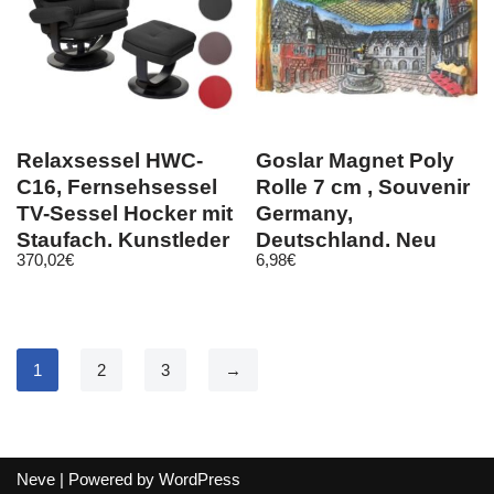
Relaxsessel HWC-
Goslar Magnet Poly
C16, Fernsehsessel
Rolle 7 cm , Souvenir
TV-Sessel Hocker mit
Germany,
Staufach, Kunstleder
Deutschland, Neu
370,02
€
6,98
€
1
2
3
→
Neve
| Powered by
WordPress