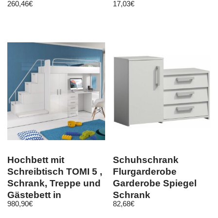
260,46
€
17,03
€
Hochbett mit
Schuhschrank
Schreibtisch TOMI 5 ,
Flurgarderobe
Schrank, Treppe und
Garderobe Spiegel
Gästebett in
Schrank
980,90
€
82,68
€
Hochglanz !
Wandgarderobe