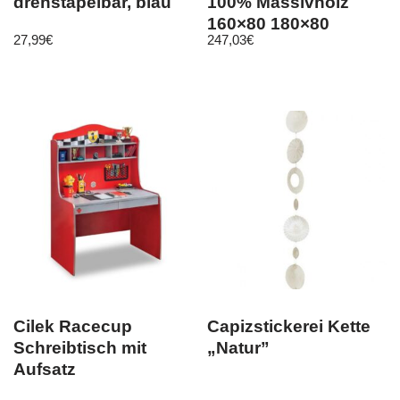
drehstapelbar, blau
100% Massivholz
160×80 180×80
27,99
€
247,03
€
200×90
Cilek Racecup
Capizstickerei Kette
Schreibtisch mit
„Natur”
Aufsatz