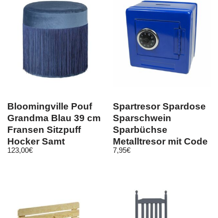
Bloomingville Pouf
Spartresor Spardose
Grandma Blau 39 cm
Sparschwein
Fransen Sitzpuff
Sparbüchse
Hocker Samt
Metalltresor mit Code
123,00
€
7,95
€
Beistelltisch
Zahlenschloss