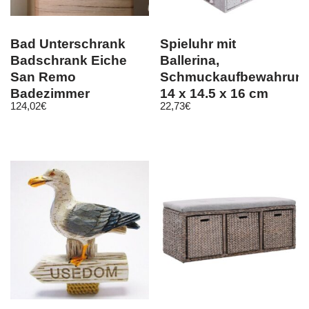
Bad Unterschrank
Spieluhr mit
Badschrank Eiche
Ballerina,
San Remo
Schmuckaufbewahrung
Badezimmer
14 x 14,5 x 16 cm
124,02
€
22,73
€
Kommode Badmöbel
Malea