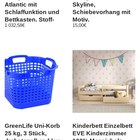
Atlantic mit
Skyline,
Schlaffunktion und
Schiebevorhang mit
Bettkasten, Stoff-
Motiv,
1 032,58
€
15,00
€
sowie Farbauswahl
Schiebegardinen, auf
Maß
GreenLife Uni-Korb
Kinderbett Einzelbett
25 kg, 3 Stück,
EVE Kinderzimmer