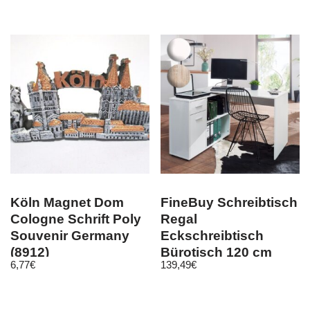
weiss
Köln Magnet Dom
FineBuy Schreibtisch
Cologne Schrift Poly
Regal
Souvenir Germany
Eckschreibtisch
(8912)
Bürotisch 120 cm
6,77
€
139,49
€
Home Office