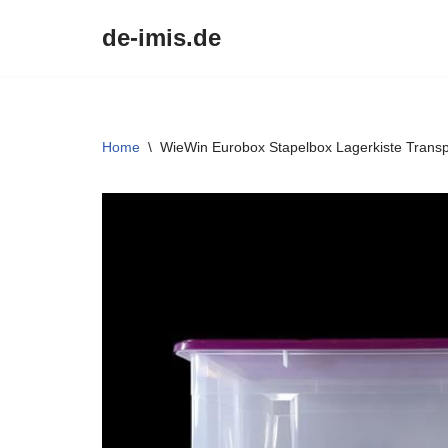
de-imis.de
Przejdź
do
treści
Home
\
WieWin Eurobox Stapelbox Lagerkiste Trans