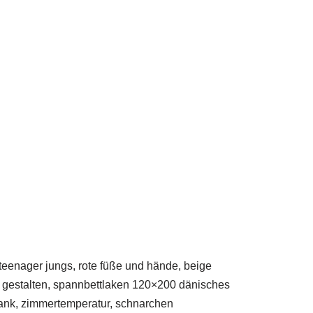
 teenager jungs, rote füße und hände, beige
l gestalten, spannbettlaken 120×200 dänisches
hrank, zimmertemperatur, schnarchen