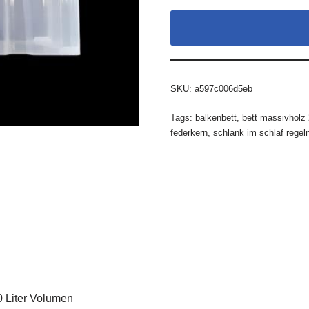
SKU:
a597c006d5eb
Tags:
balkenbett
,
bett massivholz
federkern
,
schlank im schlaf regel
0 Liter Volumen