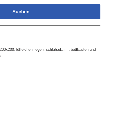
Suchen
 200x200
,
löffelchen liegen
,
schlafsofa mit bettkasten und
n