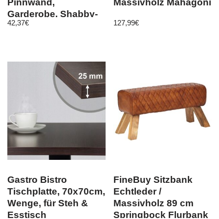
Pinnwand,
Massivholz Mahagoni
Garderobe, Shabby-
42,37
€
127,99
€
Look, 8 Haken
91x60cm
Gastro Bistro
FineBuy Sitzbank
Tischplatte, 70x70cm,
Echtleder /
Wenge, für Steh &
Massivholz 89 cm
Esstisch
Springbock Flurbank