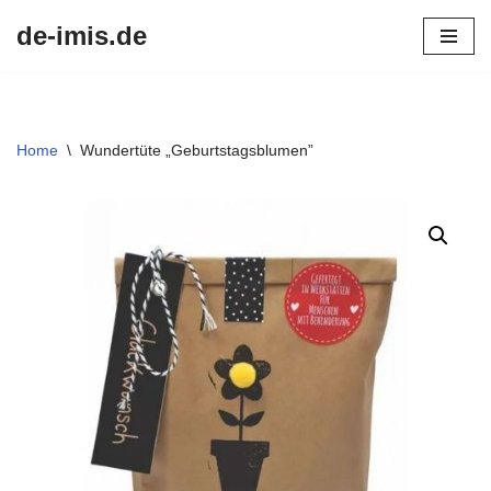
de-imis.de
Przejdź
do
treści
Home
\
Wundertüte „Geburtstagsblumen”