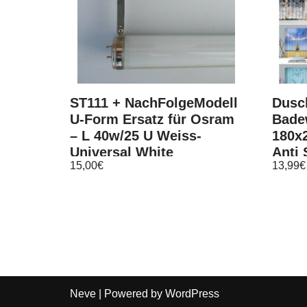
ST111 + NachFolgeModell
Dusc
U-Form Ersatz für Osram
Bade
– L 40w/25 U Weiss-
180x
Universal White
Anti
15,00
€
13,99
€
2021
Neve
| Powered by
WordPress