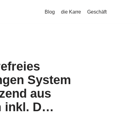
Blog
die Karre
Geschäft
refreies
ngen System
nzend aus
 inkl. D…