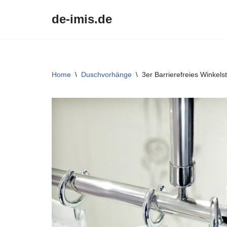
de-imis.de
Przejdź
do
treści
Home
\
Duschvorhänge
\
3er Barrierefreies Winkel