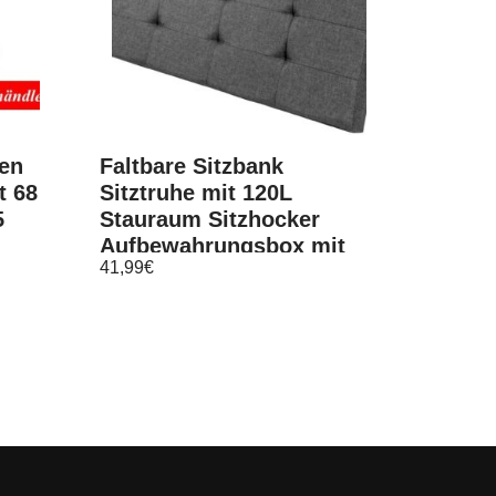
ßen
Faltbare Sitzbank
t 68
Sitztruhe mit 120L
5
Stauraum Sitzhocker
Aufbewahrungsbox mit
41,99
€
Trenner