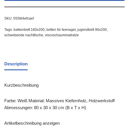
SKU:
555fd4efcaef
Tags:
balkenbett 160x200
,
betten für teenager
,
jugendbett 90x200
,
schwebende nachttische
,
viscoschaummatratze
Description
Kurzbeschreibung
Farbe: Weiß Material: Massives Kiefernholz, Holzwerkstoff
Abmessungen: 80 x 30 x 30 cm (B x T x H)
Artikelbeschreibung anzeigen