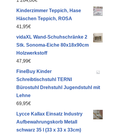
1 284,00
€
Kinderzimmer Teppich, Hase
Häschen Teppich, ROSA
41,95
€
vidaXL Wand-Schuhschränke 2
Stk. Sonoma-Eiche 80x18x90cm
Holzwerkstoff
47,99
€
FineBuy Kinder
Schreibtischstuhl TERNI
Bürostuhl Drehstuhl Jugendstuhl mit
Lehne
69,95
€
Lycce Kallax Einsatz Industry
Aufbewahrungskorb Metall
schwarz 35 l (33 x 33 x 33cm)