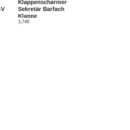
Klappenscharnier
GV
Sekretär Barfach
Klappe
3,74
€
Öffnungswinkel
270°