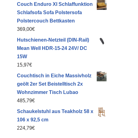
Couch Enduro XI Schlaffunktion
Schlafsofa Sofa Polstersofa
Polstercouch Bettkasten
369,00
€
Hutschienen-Netzteil (DIN-Rail)
Mean Well HDR-15-24 24V/ DC
15W
15,97
€
Couchtisch in Eiche Massivholz
geölt 2er Set Beistelltisch 2x
Wohnzimmer Tisch Lubao
485,79
€
Schaukelstuhl aus Teakholz 58 x
106 x 92,5 cm
224,79
€