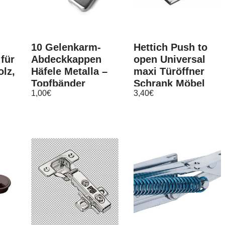
10 Gelenkarm-
Hettich Push to
 für
Abdeckkappen
open Universal
lz,
Häfele Metalla –
maxi Türöffner
Topfbänder
Schrank Möbel
1,00
€
3,40
€
 im
Scharniere
grifflose Front
Abdeckkappe