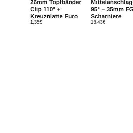
26mm Topfbänder
Mittelanschlag
Clip 110° +
95° – 35mm F
Kreuzplatte Euro
Scharniere
1,35
€
18,43
€
Scharnier +
Topfband
Dämpfer
Scharnier