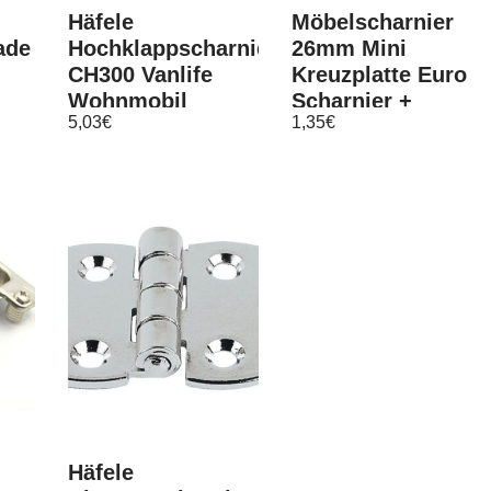
Häfele
Möbelscharnier
ade
Hochklappscharnier
26mm Mini
CH300 Vanlife
Kreuzplatte Euro
Wohnmobil
Scharnier +
5,03
€
1,35
€
asten
Ausbau Camping
Dämpfer
Häfele