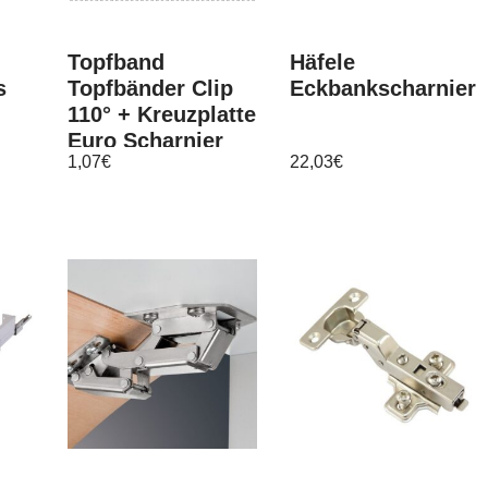
Topfband
Häfele
s
Topfbänder Clip
Eckbankscharnier
110° + Kreuzplatte
Euro Scharnier
1,07
€
22,03
€
mit Dämpfer