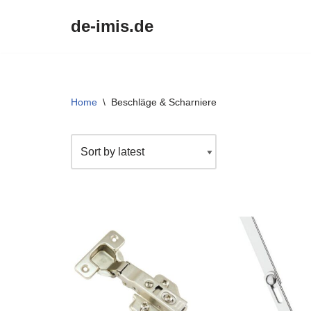
de-imis.de
Przejdź
do
treści
Home
\
Beschläge & Scharniere