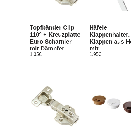
Topfbänder Clip
Häfele
110° + Kreuzplatte
Klappenhalter,
Euro Scharnier
Klappen aus Ho
mit Dämpfer
mit
1,35
€
1,95
€
Schlitzführung
Gelenk