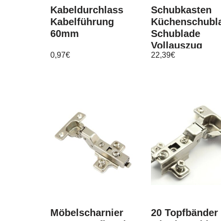
Kabeldurchlass
Schubkasten
Kabelführung
Küchenschubl
60mm
Schublade
Vollauszug
0,97
€
22,39
€
Küchenschubk
40Kg ETB10
Möbelscharnier
20 Topfbänder