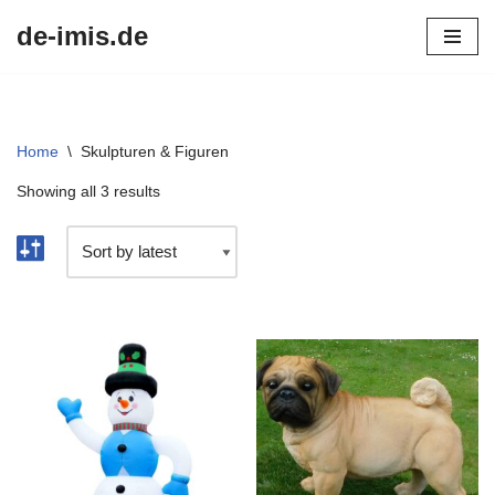
de-imis.de
Przejdź
do
treści
Home
\
Skulpturen & Figuren
Showing all 3 results