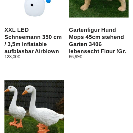
XXL LED
Gartenfigur Hund
Schneemann 350 cm
Mops 45cm stehend
/ 3,5m Inflatable
Garten 3406
aufblasbar Airblown
lebensecht Figur (Gr.
123,00
€
66,99
€
selbstaufblasend
Lebensgroß)