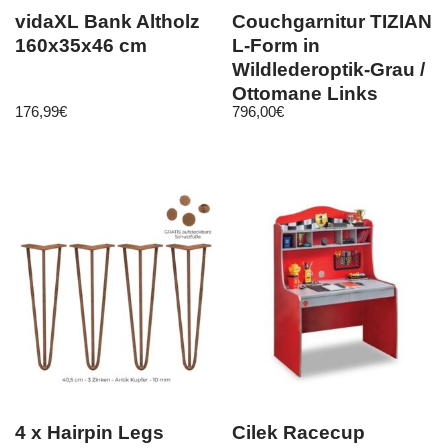
vidaXL Bank Altholz
Couchgarnitur TIZIAN
160x35x46 cm
L-Form in
Wildlederoptik-Grau /
Ottomane Links
176,99
€
796,00
€
4 x Hairpin Legs
Cilek Racecup