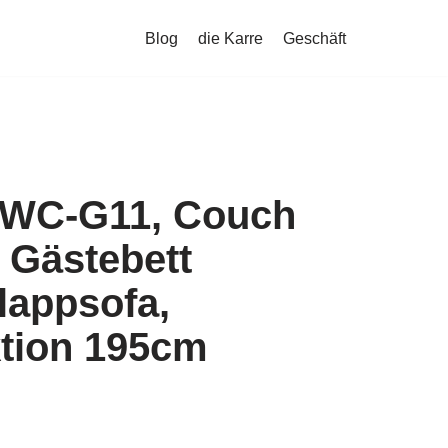
Blog
die Karre
Geschäft
HWC-G11, Couch
 Gästebett
lappsofa,
ktion 195cm