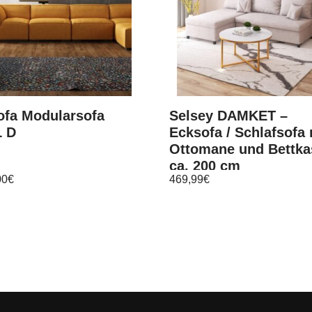
ofa Modularsofa
Selsey DAMKET –
 D
Ecksofa / Schlafsofa 
Ottomane und Bettka
ca. 200 cm
00
€
469,99
€