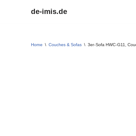
de-imis.de
Przejdź
do
treści
Home
\
Couches & Sofas
\
3er-Sofa HWC-G11, Couch