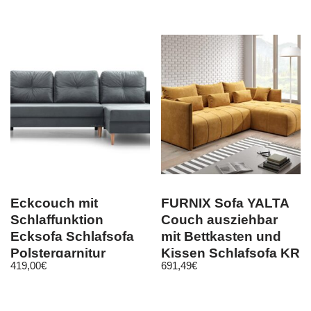
Bettkasten M24
Eckcouch mit
FURNIX Sofa YALTA
Schlaffunktion
Couch ausziehbar
Ecksofa Schlafsofa
mit Bettkasten und
Polstergarnitur
Kissen Schlafsofa KR
419,00
€
691,49
€
Wohnzimmer Carl
01
Grau