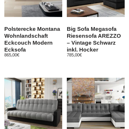
Polsterecke Montana
Big Sofa Megasofa
Wohnlandschaft
Riesensofa AREZZO
Eckcouch Modern
– Vintage Schwarz
Ecksofa
inkl. Hocker
865,00
€
785,00
€
Polstergarnitur Sofa