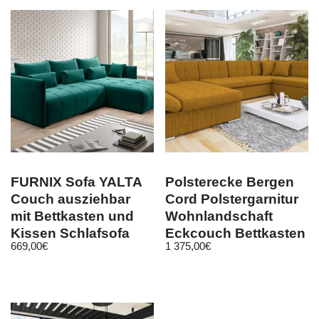
FURNIX Sofa YALTA
Polsterecke Bergen
Couch ausziehbar
Cord Polstergarnitur
mit Bettkasten und
Wohnlandschaft
Kissen Schlafsofa
Eckcouch Bettkasten
669,00
€
1 375,00
€
MH 37
Ecksofa