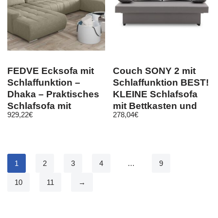
FEDVE Ecksofa mit
Couch SONY 2 mit
Schlaffunktion –
Schlaffunktion BEST!
Dhaka – Praktisches
KLEINE Schlafsofa
Schlafsofa mit
mit Bettkasten und
929,22
€
278,04
€
Bettkasten
Kissen
1
2
3
4
…
9
10
11
→