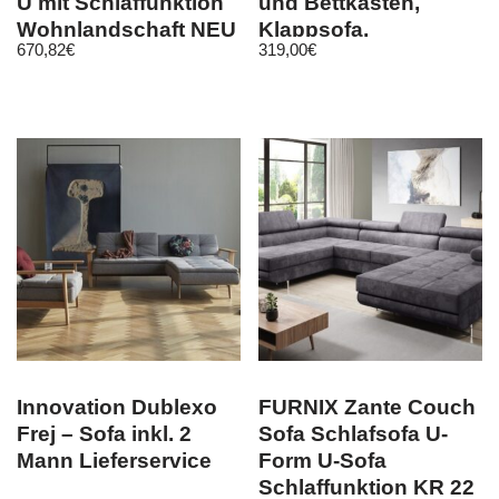
U mit Schlaffunktion
und Bettkasten,
Wohnlandschaft NEU
Klappsofa,
670,82
€
319,00
€
Schlafcouch, Bett
Innovation Dublexo
FURNIX Zante Couch
Frej – Sofa inkl. 2
Sofa Schlafsofa U-
Mann Lieferservice
Form U-Sofa
Schlaffunktion KR 22