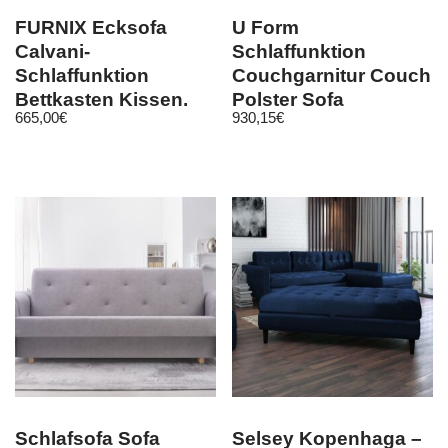
FURNIX Ecksofa
U Form
Calvani-
Schlaffunktion
Schlaffunktion
Couchgarnitur Couch
Bettkasten Kissen,
Polster Sofa
665,00
€
930,15
€
Eckcouch in 7
Wohnlandschaft
Farben
Liberto U
Schlafsofa Sofa
Selsey Kopenhaga –