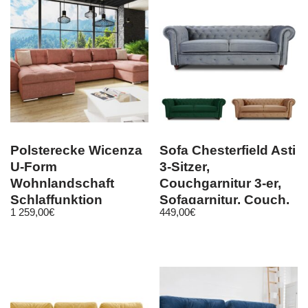
Polsterecke Wicenza
Sofa Chesterfield Asti
U-Form
3-Sitzer,
Wohnlandschaft
Couchgarnitur 3-er,
Schlaffunktion
Sofagarnitur, Couch,
1 259,00
€
449,00
€
Ecksofa Eckcouch
Velours
Sofa Couch