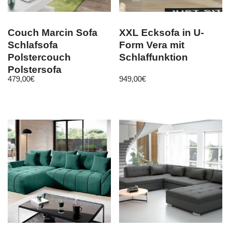
Couch Marcin Sofa
XXL Ecksofa in U-
Schlafsofa
Form Vera mit
Polstercouch
Schlaffunktion
Polstersofa
479,00
€
949,00
€
Bettfunktion M24