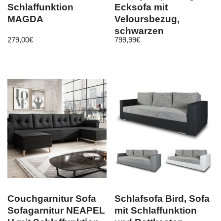
Schlaffunktion
Ecksofa mit
MAGDA
Veloursbezug,
schwarzen
279,00
€
799,99
€
Holzbeinen 225 breit
Couchgarnitur Sofa
Schlafsofa Bird, Sofa
Sofagarnitur NEAPEL
mit Schlaffunktion