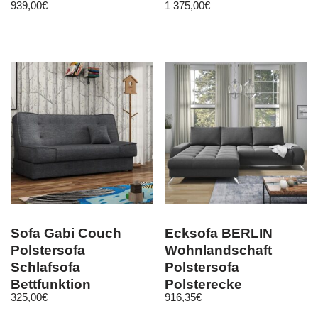
939,00
€
1 375,00
€
Sofa Gabi Couch
Ecksofa BERLIN
Polstersofa
Wohnlandschaft
Schlafsofa
Polstersofa
Bettfunktion
Polsterecke
325,00
€
916,35
€
Schlaffunktion
Eckcouch