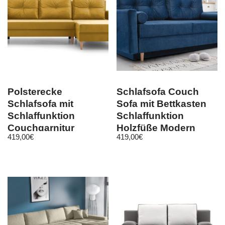
Polsterecke
Schlafsofa Couch
Schlafsofa mit
Sofa mit Bettkasten
Schlaffunktion
Schlaffunktion
Couchgarnitur
Holzfüße Modern
419,00
€
419,00
€
Bettsofa Ecksofa Carl
Design Pastella
Gelb