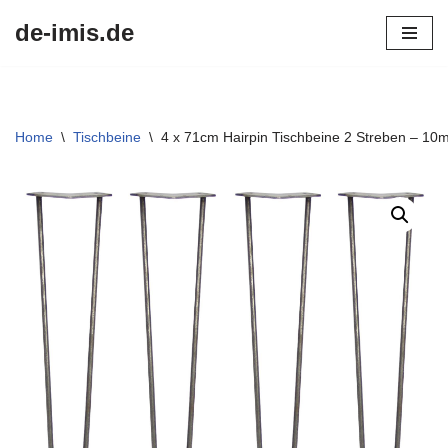
de-imis.de
Przejdź
do
treści
Home
\
Tischbeine
\
4 x 71cm Hairpin Tischbeine 2 Streben – 10