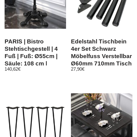
PARIS | Bistro
Edelstahl Tischbein
Stehtischgestell | 4
4er Set Schwarz
Fuß | Fuß: Ø55cm |
Möbelfuss Verstellbar
Säule: 108 cm |
Ø60mm 710mm Tisch
140,62
€
27,90
€
Schwarz | Ste