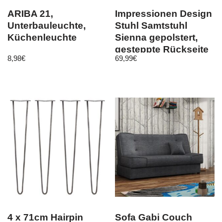
ARIBA 21,
Impressionen Design
Unterbauleuchte,
Stuhl Samtstuhl
Küchenleuchte
Sienna gepolstert,
gesteppte Rückseite
8,98
€
69,99
€
rot
4 x 71cm Hairpin
Sofa Gabi Couch