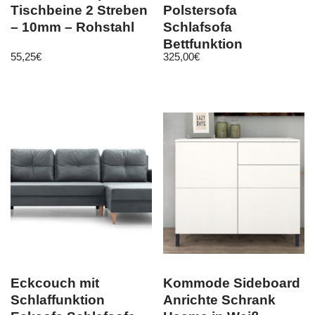
Tischbeine 2 Streben
Polstersofa
– 10mm – Rohstahl
Schlafsofa
Bettfunktion
55,25
€
325,00
€
Schlaffunktion
Bettkasten M24
Eckcouch mit
Kommode Sideboard
Schlaffunktion
Anrichte Schrank