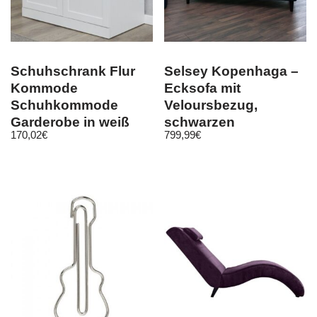
Schuhschrank Flur
Selsey Kopenhaga –
Kommode
Ecksofa mit
Schuhkommode
Veloursbezug,
Garderobe in weiß
schwarzen
170,02
€
799,99
€
Landhaus Diele
Holzbeinen 225 breit
Baxter