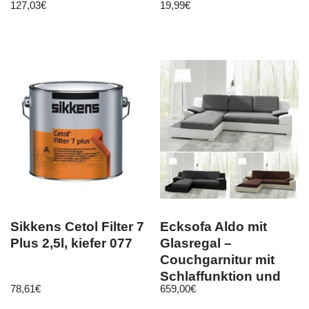
127,03
€
19,99
€
Sikkens Cetol Filter 7
Ecksofa Aldo mit
Plus 2,5l, kiefer 077
Glasregal –
Couchgarnitur mit
Schlaffunktion und
78,61
€
659,00
€
Bettkasten Big Sofa