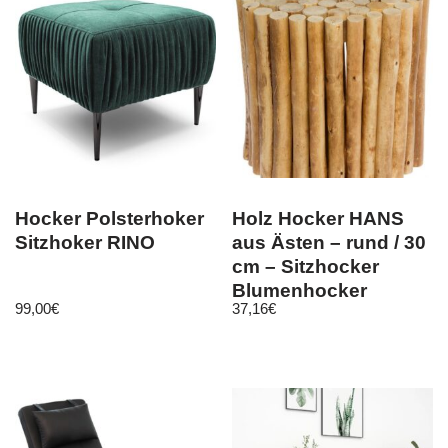
Hocker Polsterhoker
Holz Hocker HANS
Sitzhoker RINO
aus Ästen – rund / 30
cm – Sitzhocker
Blumenhocker
99,00
€
37,16
€
Beistelltisch