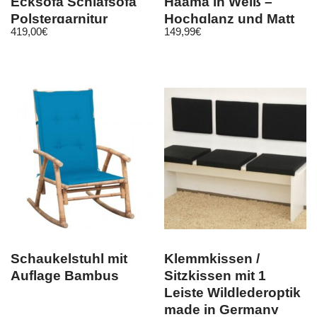
Ecksofa Schlafsofa
Haama in Weiß –
Polstergarnitur
Hochglanz und Matt
419,00
€
149,99
€
Wohnzimmer Carl
Grau
Schaukelstuhl mit
Klemmkissen /
Auflage Bambus
Sitzkissen mit 1
Leiste Wildlederoptik
made in Germany