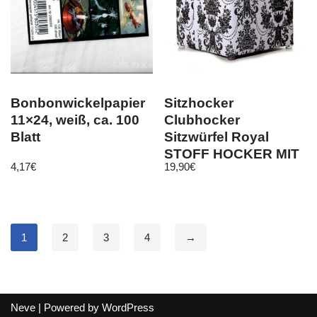
Bonbonwickelpapier
Sitzhocker
11×24, weiß, ca. 100
Clubhocker
Blatt
Sitzwürfel Royal
STOFF HOCKER MIT
4,17
€
19,90
€
Ornamenten
34x31x31cm
1
2
3
4
→
Neve
| Powered by
WordPress