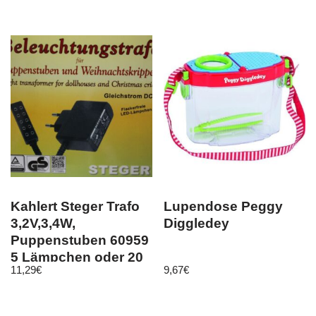
Kahlert Steger Trafo
Lupendose Peggy
3,2V,3,4W,
Diggledey
Puppenstuben 60959
5 Lämpchen oder 20
11,29
€
9,67
€
LED