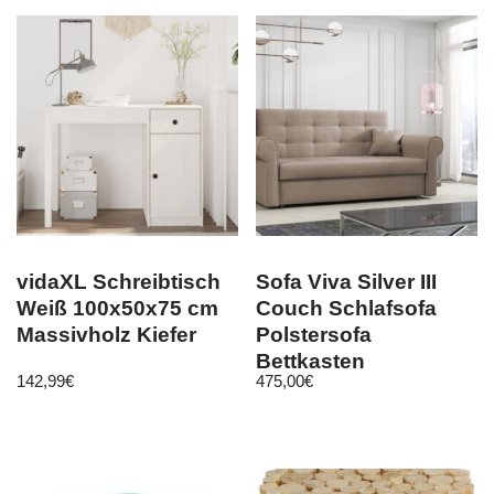
vidaXL Schreibtisch
Sofa Viva Silver III
Weiß 100x50x75 cm
Couch Schlafsofa
Massivholz Kiefer
Polstersofa
Bettkasten
142,99
€
475,00
€
Bettfunktion
Schlafcouch