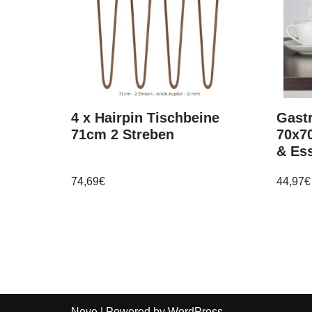
4 x Hairpin Tischbeine
Gastr
71cm 2 Streben
70x7
& Ess
74,69
€
44,97
€
Neve
| Powered by
WordPress