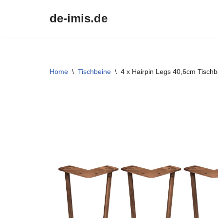
de-imis.de
Przejdź
do
treści
Home
\
Tischbeine
\
4 x Hairpin Legs 40,6cm Tischb