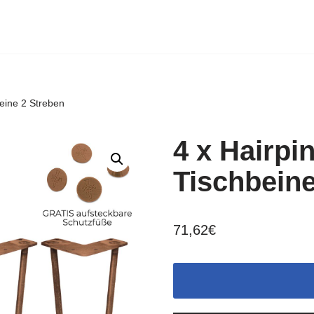
eine 2 Streben
4 x Hairpi
Tischbeine
71,62
€