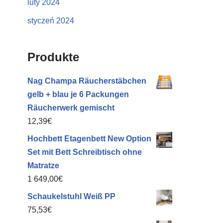
luty 2024
styczeń 2024
Produkte
Nag Champa Räucherstäbchen
gelb + blau je 6 Packungen
Räucherwerk gemischt
12,39
€
Hochbett Etagenbett New Option
Set mit Bett Schreibtisch ohne
Matratze
1 649,00
€
Schaukelstuhl Weiß PP
75,53
€