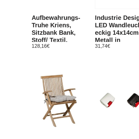
Aufbewahrungs-
Industrie Desi
Truhe Kriens,
LED Wandleuc
Sitzbank Bank,
eckig 14x14cm
Stoff/ Textil,
Metall in
128,16
€
31,74
€
45x114x45cm
Schwarz,
Glaskugel Wei