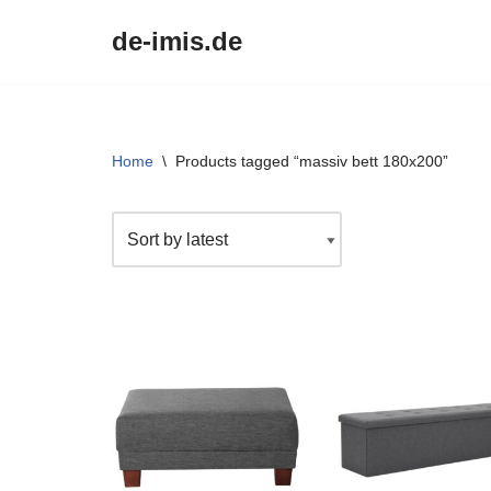
de-imis.de
Przejdź
do
treści
Home
\
Products tagged “massiv bett 180x200”