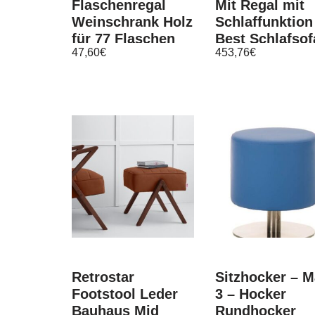
Flaschenregal
Mit Regal mit
Weinschrank Holz
Schlaffunktion
für 77 Flaschen
Best Schlafsof
47,60
€
453,76
€
RW-1-77 /3
mit Bettkasten
FARBEN
Retrostar
Sitzhocker – 
Footstool Leder
3 – Hocker
Bauhaus Mid
Rundhocker