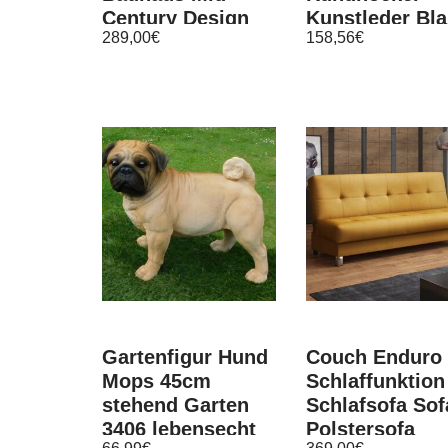
Century Design
Kunstleder Bl
289,00
€
158,56
€
38×38 cm
Gartenfigur Hund
Couch Enduro 
Mops 45cm
Schlaffunktion
stehend Garten
Schlafsofa Sof
3406 lebensecht
Polstersofa