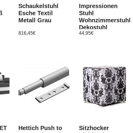
Schaukelstuhl
Impressionen
ß
Esche Textil
Stuhl
Metall Grau
Wohnzimmerstuhl
Dekostuhl
816,45
€
44,95
€
ung
Holzstuhl Finn
weiß
ET
Hettich Push to
Sitzhocker