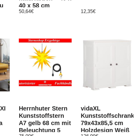
au
40 x 58 cm
50,64
€
12,35
€
XI
Herrnhuter Stern
vidaXL
Kunststoffstern
Kunststoffschrank
a
A7 gelb 68 cm mit
79x43x85,5 cm
Beleuchtung 5
Holzdesign Weiß