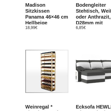
Madison
Bodengleiter
Sitzkissen
Stehtisch, Wei
Panama 46×46 cm
oder Anthrazit,
Hellbeige
D28mm mit
18,99
€
6,85
€
Höhenverstell
Weinregal *
Ecksofa HEWL