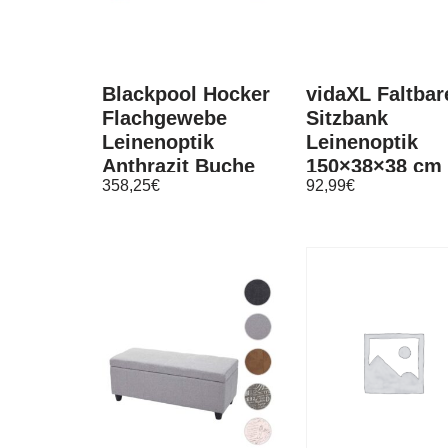
Blackpool Hocker
vidaXL Faltbar
Flachgewebe
Sitzbank
Leinenoptik
Leinenoptik
Anthrazit Buche
150×38×38 cm
358,25
€
92,99
€
Nussbaumfarben
Dunkelgrau