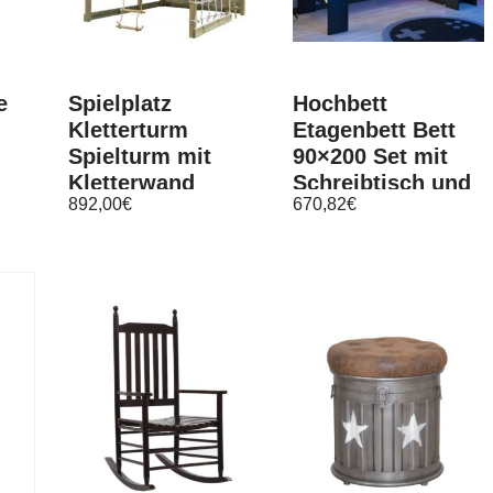
e
Spielplatz
Hochbett
Kletterturm
Etagenbett Bett
Spielturm mit
90×200 Set mit
Kletterwand
Schreibtisch und
892,00
€
670,82
€
Hängeleiter –
Beleuchtung
(4009)
Parisot Online