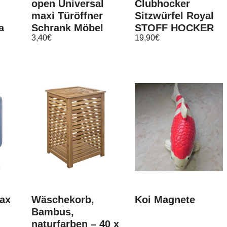
open Universal
Clubhocker
maxi Türöffner
Sitzwürfel Royal
a
Schrank Möbel
STOFF HOCKER
3,40
€
19,90
€
!
grifflose Front
MIT Ornamenten
34x31x31cm
Max
Wäschekorb,
Koi Magnete
Bambus,
naturfarben – 40 x