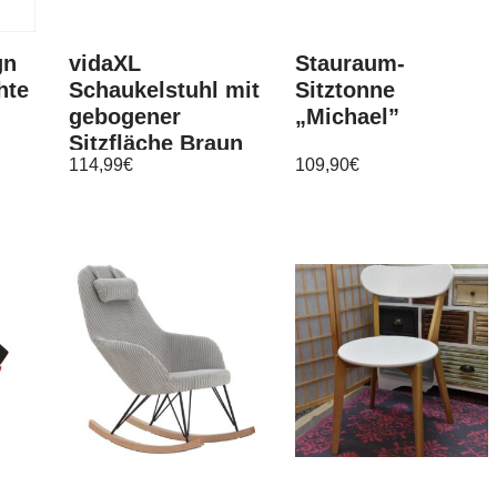
gn
vidaXL
Stauraum-
hte
Schaukelstuhl mit
Sitztonne
gebogener
„Michael”
Sitzfläche Braun
114,99
€
109,90
€
Pappelholz
ß