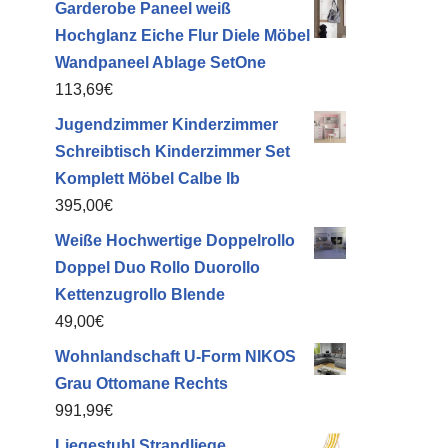
Garderobe Paneel weiß
Hochglanz Eiche Flur Diele Möbel
Wandpaneel Ablage SetOne
113,69
€
Jugendzimmer Kinderzimmer
Schreibtisch Kinderzimmer Set
Komplett Möbel Calbe Ib
395,00
€
Weiße Hochwertige Doppelrollo
Doppel Duo Rollo Duorollo
Kettenzugrollo Blende
49,00
€
Wohnlandschaft U-Form NIKOS
Grau Ottomane Rechts
991,99
€
Liegestuhl Strandliege