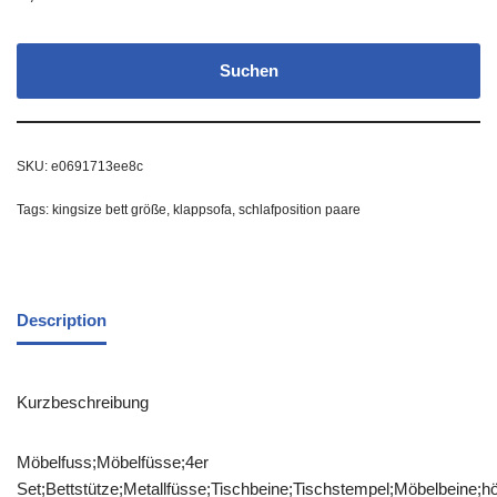
Suchen
SKU:
e0691713ee8c
Tags:
kingsize bett größe
,
klappsofa
,
schlafposition paare
Description
Kurzbeschreibung
Möbelfuss;Möbelfüsse;4er
Set;Bettstütze;Metallfüsse;Tischbeine;Tischstempel;Möbelbeine;hö