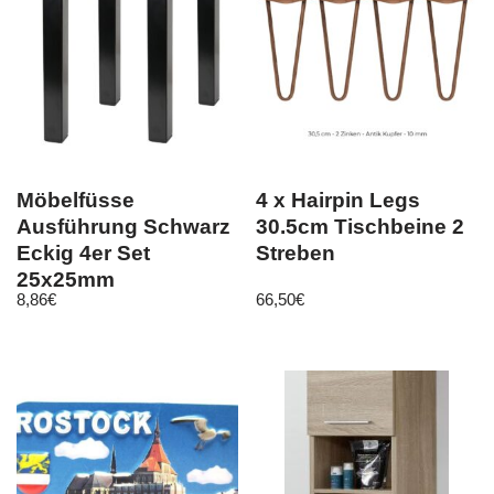
Möbelfüsse
4 x Hairpin Legs
Ausführung Schwarz
30.5cm Tischbeine 2
Eckig 4er Set
Streben
25x25mm
8,86
€
66,50
€
Möbelbeine
Sofafüsse Metall