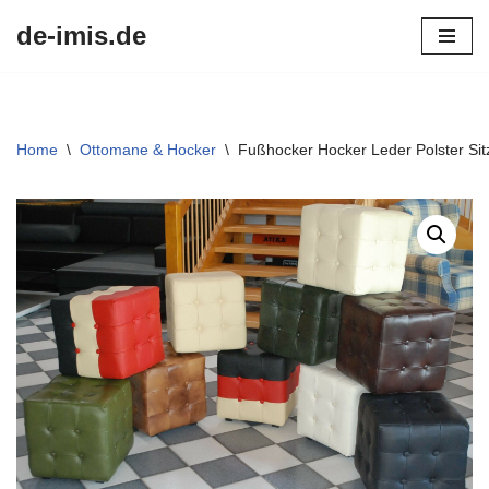
de-imis.de
Przejdź
do
treści
Home
\
Ottomane & Hocker
\
Fußhocker Hocker Leder Polster Sit