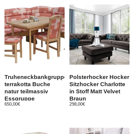
Truheneckbankgruppe
Polsterhocker Hocker
terrakotta Buche
Sitzhocker Charlotte
natur teilmassiv
in Stoff Matt Velvet
Essgruppe
Braun
650,00
€
298,00
€
Tischgruppe