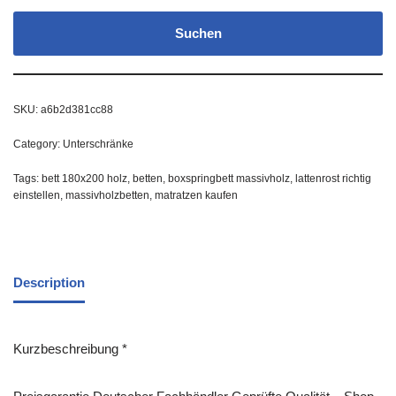
Suchen
SKU:
a6b2d381cc88
Category:
Unterschränke
Tags:
bett 180x200 holz
,
betten
,
boxspringbett massivholz
,
lattenrost richtig
einstellen
,
massivholzbetten
,
matratzen kaufen
Description
Kurzbeschreibung *