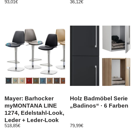
93,01
€
36,12
€
Möbel Skin 30 x 80
FST38-W
Mayer: Barhocker
Holz Badmöbel Serie
myMONTANA LINE
„Badinos“ · 6 Farben
1274, Edelstahl-Look,
Leder + Leder-Look
518,85
€
79,99
€