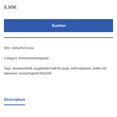
8,99
€
Suchen
SKU:
3d4e2522c1ea
Category:
Kühlschrankmagnete
Tags:
abenteuerbett
,
ausgefallen bett für jungs
,
bett matratzen
,
betten mit
stauraum
,
boxspringbett 200x200
Description