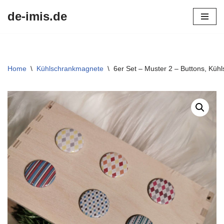
de-imis.de
Przejdź
do
treści
Home
\
Kühlschrankmagnete
\
6er Set – Muster 2 – Buttons, Kü