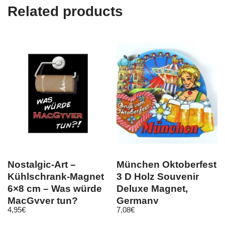
Related products
Nostalgic-Art –
München Oktoberfest
Kühlschrank-Magnet
3 D Holz Souvenir
6×8 cm – Was würde
Deluxe Magnet,
MacGyver tun?
Germany
4,95
€
7,08
€
Deutschland, Neu