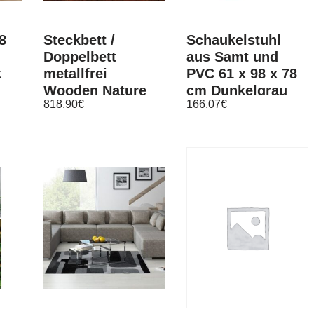
8
Steckbett /
Schaukelstuhl
Doppelbett
aus Samt und
k
metallfrei
PVC 61 x 98 x 78
Wooden Nature
cm Dunkelgrau
818,90
€
166,07
€
425, Eiche massiv
Natur geölt –