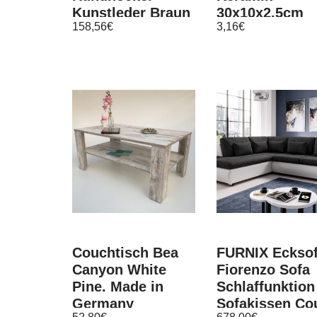
Kunstleder Braun
30x10x2,5cm
158,56
€
3,16
€
38×38 cm
biolöslich
Saugflies für
Bioethanol Ka
Couchtisch Bea
FURNIX Eckso
Canyon White
Fiorenzo Sofa
Pine. Made in
Schlaffunktion
Germany
Sofakissen Co