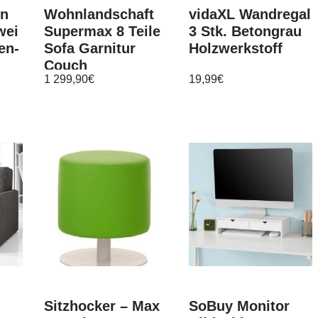
en
Wohnlandschaft
vidaXL Wandregal
wei
Supermax 8 Teile
3 Stk. Betongrau
en-
Sofa Garnitur
Holzwerkstoff
Couch
1 299,90
€
19,99
€
bei
Couchgarnitur
Polsterecke
Sitzhocker – Max
SoBuy Monitor