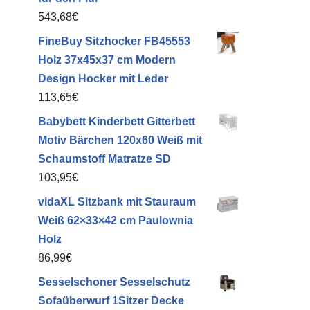
543,68
€
FineBuy Sitzhocker FB45553
Holz 37x45x37 cm Modern
Design Hocker mit Leder
113,65
€
Babybett Kinderbett Gitterbett
Motiv Bärchen 120x60 Weiß mit
Schaumstoff Matratze SD
103,95
€
vidaXL Sitzbank mit Stauraum
Weiß 62×33×42 cm Paulownia
Holz
86,99
€
Sesselschoner Sesselschutz
Sofaüberwurf 1Sitzer Decke