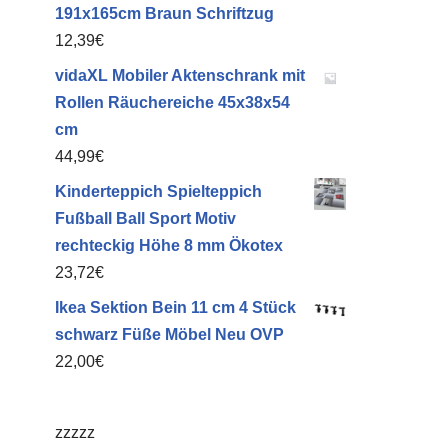
191x165cm Braun Schriftzug
12,39
€
vidaXL Mobiler Aktenschrank mit
Rollen Räuchereiche 45x38x54
cm
44,99
€
Kinderteppich Spielteppich
Fußball Ball Sport Motiv
rechteckig Höhe 8 mm Ökotex
23,72
€
Ikea Sektion Bein 11 cm 4 Stück
schwarz Füße Möbel Neu OVP
22,00
€
zzzzz