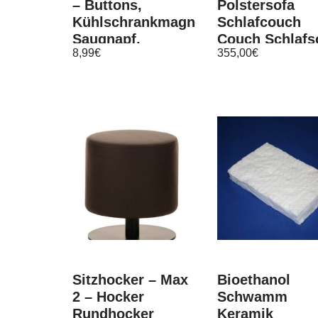
– Buttons,
Polstersofa
Kühlschrankmagnete,
Schlafcouch
Saugnapf,
Couch Schlafs
8,99
€
355,00
€
Kleidermagnet
Bettkasten
Bettfunktion
Sitzhocker – Max
Bioethanol
2 – Hocker
Schwamm
Rundhocker
Keramik