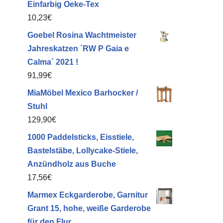
Einfarbig Oeke-Tex
10,23
€
Goebel Rosina Wachtmeister
Jahreskatzen ´RW P Gaia e
Calma´ 2021 !
91,99
€
MiaMöbel Mexico Barhocker /
Stuhl
129,90
€
1000 Paddelsticks, Eisstiele,
Bastelstäbe, Lollycake-Stiele,
Anzündholz aus Buche
17,56
€
Marmex Eckgarderobe, Garnitur
Grant 15, hohe, weiße Garderobe
für den Flur