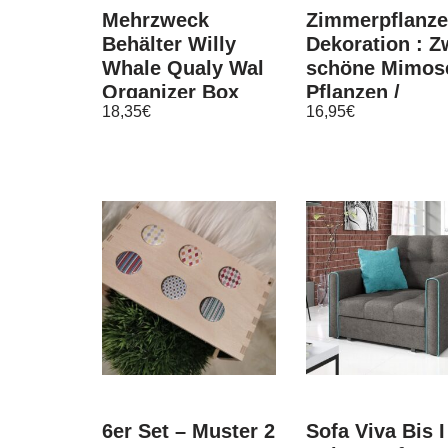
Mehrzweck
Zimmerpflanz
Behälter Willy
Dekoration : Z
Whale Qualy Wal
schöne Mimos
Organizer Box
Pflanzen /
18,35
€
16,95
€
Schatulle Ablage
Bewegen sich 
Fisch
Berührung
6er Set – Muster 2
Sofa Viva Bis I