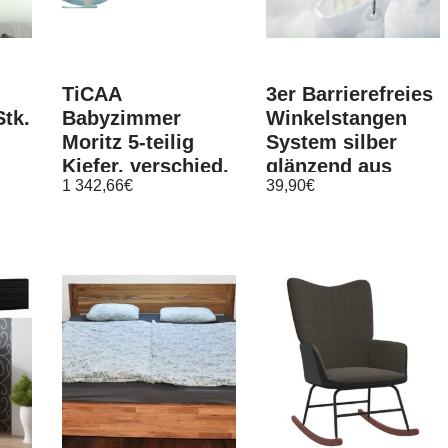
TiCAA
3er Barrierefreies
tk.
Babyzimmer
Winkelstangen
Moritz 5-teilig
System silber
Kiefer, verschied.
glänzend aus
1 342,66
€
39,90
€
Farben
Aluminium inkl.
D…