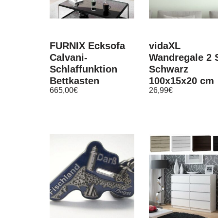
FURNIX Ecksofa
vidaXL
Calvani-
Wandregale 2 S
Schlaffunktion
Schwarz
Bettkasten
100x15x20 cm
665,00
€
26,99
€
Kissen, Eckcouch
Holzwerkstoff
in 7 Farben