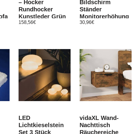
– Hocker
Bildschirm
Rundhocker
Ständer
ofa
Kunstleder Grün
Monitorerhöhung
158,56
€
30,96
€
38×38 cm
Bildschirmerhöher
Weiß BBF02-W
LED
vidaXL Wand-
Lichtkieselstein
Nachttisch
Set 3 Stück
Räuchereiche