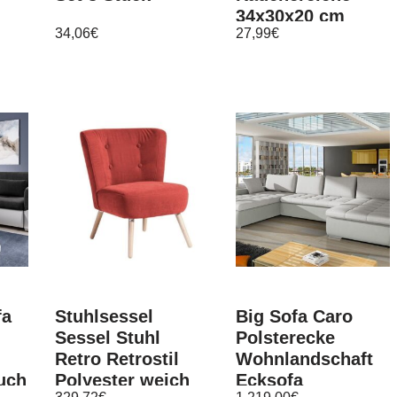
34x30x20 cm
34,06
€
27,99
€
min
fa
Stuhlsessel
Big Sofa Caro
Sessel Stuhl
Polsterecke
Retro Retrostil
Wohnlandschaft
uch
Polyester weich
Ecksofa