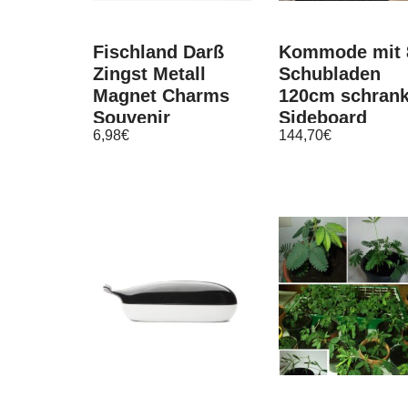
Fischland Darß
Kommode mit 
Zingst Metall
Schubladen
Magnet Charms
120cm schran
Souvenir
Sideboard
6,98
€
144,70
€
Germany
Anrichte holz
weiß