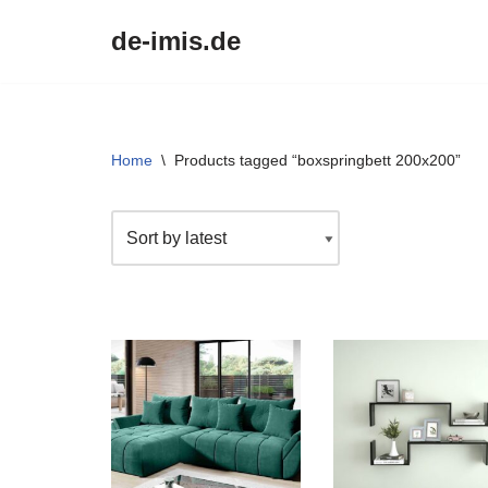
de-imis.de
Przejdź
do
treści
Home
\
Products tagged “boxspringbett 200x200”