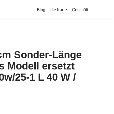
Blog
die Karre
Geschäft
 cm Sonder-Länge
es Modell ersetzt
w/25-1 L 40 W /