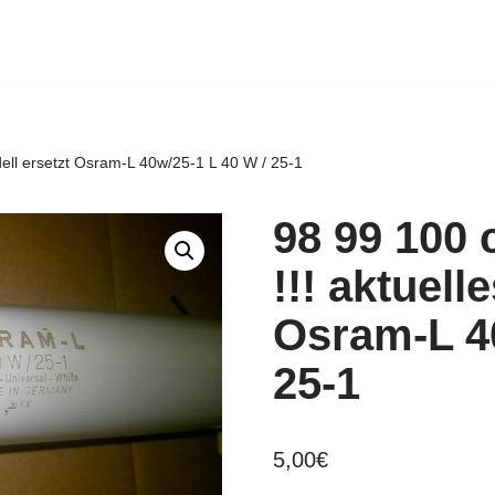
ell ersetzt Osram-L 40w/25-1 L 40 W / 25-1
98 99 100
!!! aktuell
Osram-L 40
25-1
5,00
€