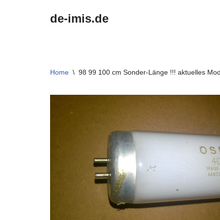
de-imis.de
Przejdź
do
treści
Home
\
98 99 100 cm Sonder-Länge !!! aktuelles Mod