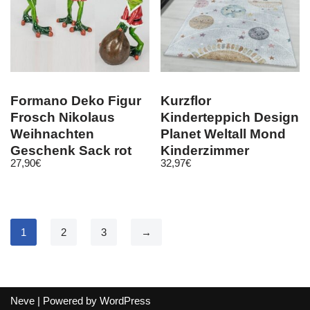
Formano Deko Figur
Kurzflor
Frosch Nikolaus
Kinderteppich Design
Weihnachten
Planet Weltall Mond
Geschenk Sack rot
Kinderzimmer
27,90
€
32,97
€
grün orange
Teppich Weiss
1
2
3
→
Neve
| Powered by
WordPress