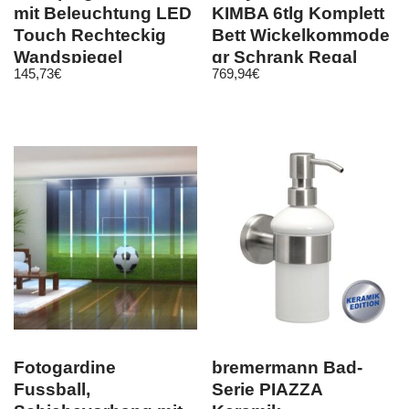
mit Beleuchtung LED
KIMBA 6tlg Komplett
Touch Rechteckig
Bett Wickelkommode
Wandspiegel
gr Schrank Regal
145,73
€
769,94
€
Kaltweiß
Eiche-S.
Fotogardine
bremermann Bad-
Fussball,
Serie PIAZZA