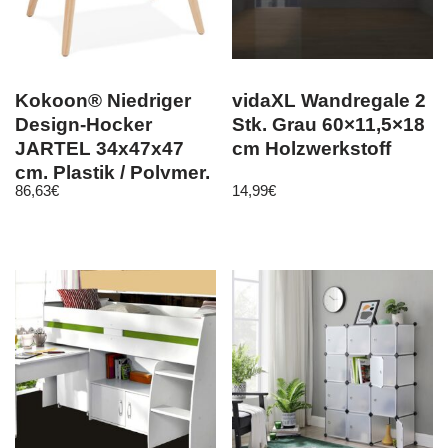
Kokoon® Niedriger
vidaXL Wandregale 2
Design-Hocker
Stk. Grau 60×11,5×18
JARTEL 34x47x47
cm Holzwerkstoff
cm, Plastik / Polymer,
86,63
€
14,99
€
Schwarz, 5