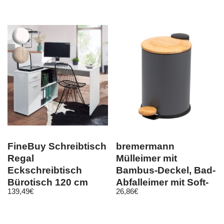
FineBuy Schreibtisch
bremermann
Regal
Mülleimer mit
Eckschreibtisch
Bambus-Deckel, Bad-
Bürotisch 120 cm
Abfalleimer mit Soft-
139,49
€
26,86
€
Home Office
Close, 3 l, grau