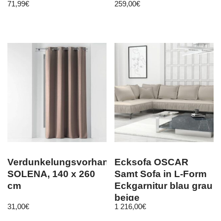
71,99
€
259,00
€
75/65cm
Verdunkelungsvorhang
Ecksofa OSCAR
SOLENA, 140 x 260
Samt Sofa in L-Form
cm
Eckgarnitur blau grau
beige
31,00
€
1 216,00
€