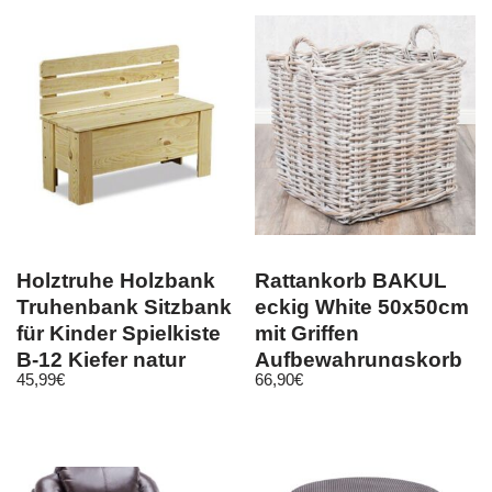
Holztruhe Holzbank
Rattankorb BAKUL
Truhenbank Sitzbank
eckig White 50x50cm
für Kinder Spielkiste
mit Griffen
B-12 Kiefer natur
Aufbewahrungskorb
45,99
€
66,90
€
Wäschekorb