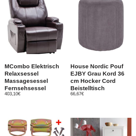
MCombo Elektrisch
House Nordic Pouf
Relaxsessel
EJBY Grau Kord 36
Massagesessel
cm Hocker Cord
Fernsehsessel
Beistelltisch
403,10
€
66,67
€
Heizung 7061DB
Sitzhocker