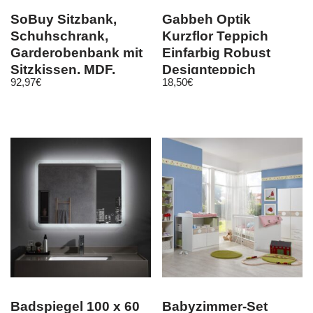
SoBuy Sitzbank,
Gabbeh Optik
Schuhschrank,
Kurzflor Teppich
Garderobenbank mit
Einfarbig Robust
Sitzkissen, MDF,
Designteppich
92,97
€
18,50
€
weiß, FSR35-W
Hellgrau Meliert
Badspiegel 100 x 60
Babyzimmer-Set