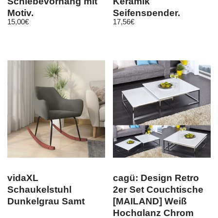
Schiebevorhang mit
Keramik
Motiv,
Seifenspender,
15,00
€
17,56
€
Flächenvorhang
Edelstahl matt
Fotodruck, auf Maß
vidaXL
cagü: Design Retro
Schaukelstuhl
2er Set Couchtische
Dunkelgrau Samt
[MAILAND] Weiß
Hochglanz Chrom