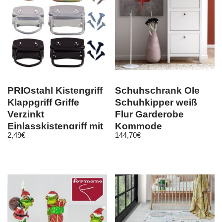
PRIOstahl Kistengriff
Schuhschrank Ole
Klappgriff Griffe
Schuhkipper weiß
Verzinkt
Flur Garderobe
Einlasskistengriff mit
Kommode
2,49
€
144,70
€
Schrauben
Landhausstil 55×126
cm