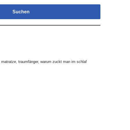
Suchen
t matratze
,
traumfänger
,
warum zuckt man im schlaf