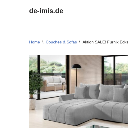
de-imis.de
Przejdź
do
treści
Home
\
Couches & Sofas
\
Aktion SALE! Furnix Eck