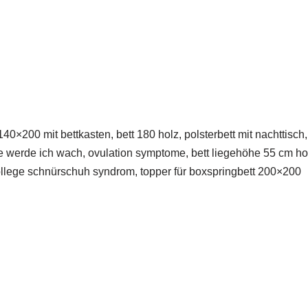
0×200 mit bettkasten, bett 180 holz, polsterbett mit nachttisc
 werde ich wach, ovulation symptome, bett liegehöhe 55 cm holz
llege schnürschuh syndrom, topper für boxspringbett 200×200