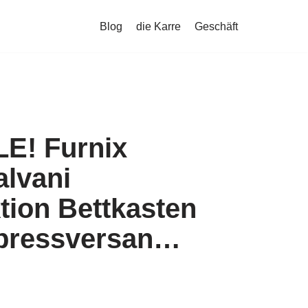
Blog
die Karre
Geschäft
LE! Furnix
alvani
tion Bettkasten
pressversan…