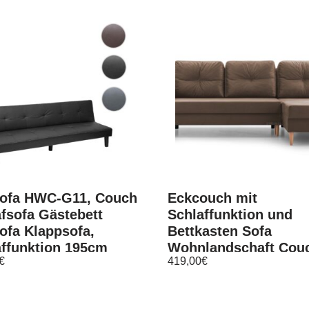
Sofa HWC-G11, Couch
Eckcouch mit
fsofa Gästebett
Schlaffunktion und
ofa Klappsofa,
Bettkasten Sofa
affunktion 195cm
Wohnlandschaft Cou
€
419,00
€
Carl Braun