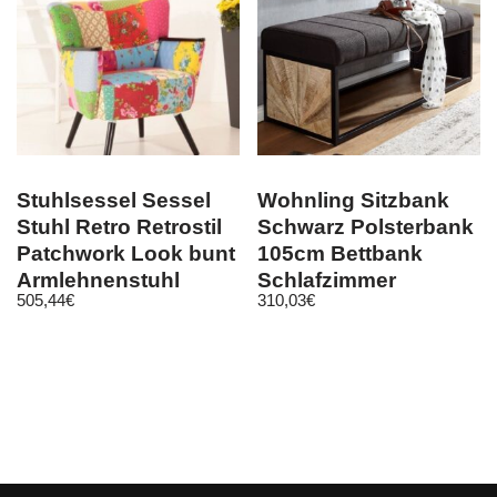
Stuhlsessel Sessel
Wohnling Sitzbank
Stuhl Retro Retrostil
Schwarz Polsterbank
Patchwork Look bunt
105cm Bettbank
Armlehnenstuhl
Schlafzimmer
505,44
€
310,03
€
Flurbank Stoff