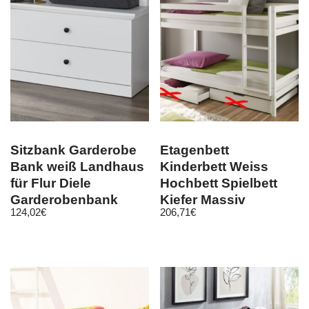
Sitzbank Garderobe
Etagenbett
Bank weiß Landhaus
Kinderbett Weiss
für Flur Diele
Hochbett Spielbett
Garderobenbank
Kiefer Massiv
124,02
€
206,71
€
Möbel Baxter
Stockbett 90×200 cm
Lack