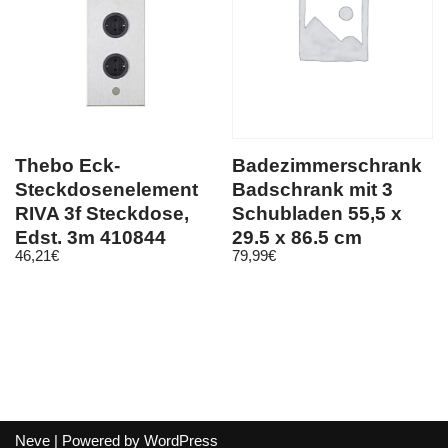
Thebo Eck-
Badezimmerschrank
Steckdosenelement
Badschrank mit 3
RIVA 3f Steckdose,
Schubladen 55,5 x
Edst, 3m 410844
29,5 x 86,5 cm
46,21
€
79,99
€
Neve
| Powered by
WordPress