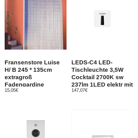
Fransenstore Luise
LEDS-C4 LED-
H/ B 245 * 135cm
Tischleuchte 3,5W
extragroß
Cocktail 2700K sw
Fadengardine
237lm 1LED elektr mit
15,05
€
147,07
€
Insektenschutz
Schalter …
Türstore