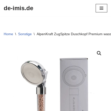
de-imis.de
Przejdź
do
treści
Home
\
Sonstige
\
AlpenKraft ZugSpitze Duschkopf Premium was