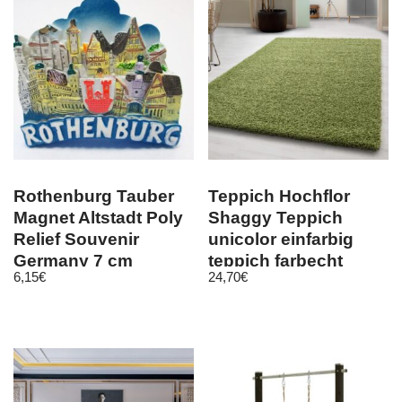
Rothenburg Tauber
Teppich Hochflor
Magnet Altstadt Poly
Shaggy Teppich
Relief Souvenir
unicolor einfarbig
Germany 7 cm
teppich farbecht
6,15
€
24,70
€
Grün