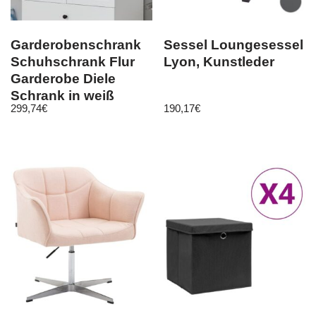
Garderobenschrank
Sessel Loungesessel
Schuhschrank Flur
Lyon, Kunstleder
Garderobe Diele
Schrank in weiß
299,74
€
190,17
€
Landhaus Baxter