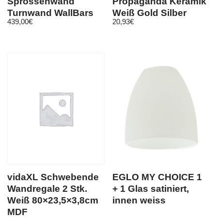
Sprossenwand
Propaganda Keramik
Turnwand WallBars
Weiß Gold Silber
439,00
€
20,93
€
Kindersportgerät
Zahnbürsten Ablage
vidaXL Schwebende
EGLO MY CHOICE 1
Wandregale 2 Stk.
+ 1 Glas satiniert,
Weiß 80×23,5×3,8cm
innen weiss
MDF