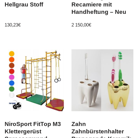
Hellgrau Stoff
Recamiere mit
Handheftung – Neu
130,23
€
2 150,00
€
NiroSport FitTop M3
Zahn
Klettergerüst
Zahnbürstenhalter