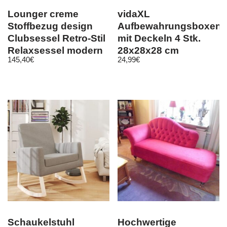
Lounger creme
vidaXL
Stoffbezug design
Aufbewahrungsboxen
Clubsessel Retro-Stil
mit Deckeln 4 Stk.
Relaxsessel modern
28x28x28 cm
145,40
€
24,99
€
Schwarz
Schaukelstuhl
Hochwertige