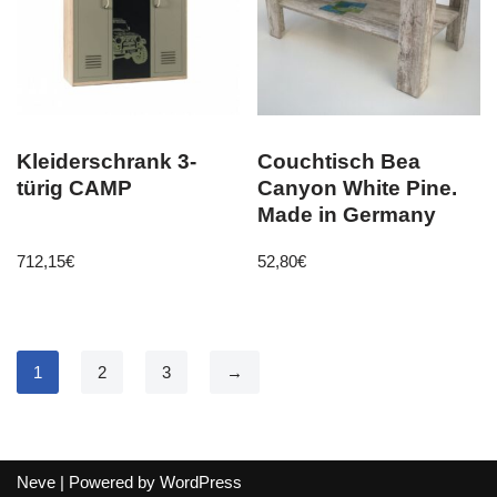
Kleiderschrank 3-
Couchtisch Bea
türig CAMP
Canyon White Pine.
Made in Germany
712,15
€
52,80
€
1
2
3
→
Neve
| Powered by
WordPress