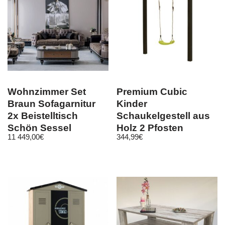
Wohnzimmer Set
Premium Cubic
Braun Sofagarnitur
Kinder
2x Beistelltisch
Schaukelgestell aus
Schön Sessel
Holz 2 Pfosten
11 449,00
€
344,99
€
Couchtisch 7tlg.
Schaukel