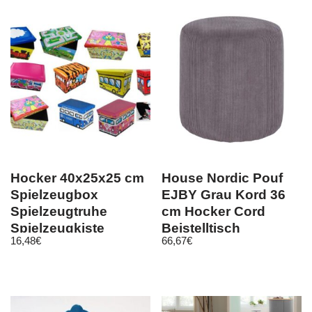
Hocker 40x25x25 cm
House Nordic Pouf
Spielzeugbox
EJBY Grau Kord 36
Spielzeugtruhe
cm Hocker Cord
Spielzeugkiste
Beistelltisch
16,48
€
66,67
€
Aufbewahrungsbox
Sitzhocker