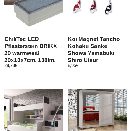
ChiliTec LED
Koi Magnet Tancho
Pflasterstein BRIKX
Kohaku Sanke
20 warmweiß
Showa Yamabuki
20x10x7cm, 180lm,
Shiro Utsuri
28,73
€
8,95
€
IP67, 230V
Geschenk Teich