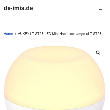
de-imis.de
Przejdź
do
treści
Home
\
AUKEY LT-ST23 LED Mini Nachttischlampe »LT-ST23«,