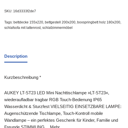
SKU:
16d3333f2de7
Tags:
bettdecke 155x220
,
bettgestell 200x200
,
boxspringbett holz 180x200
,
schlafsofa mit lattenrost
,
schlafzimmermöbel
Description
Kurzbeschreibung *
AUKEY LT-ST23 LED Mini Nachttischlampe »LT-ST23«,
wiederaufladbar tragbar RGB Touch-Bedienung IP65
Wasserdicht & Sturzfest VIELSEITIG EINSETZBARE LAMPE:
Augenschützende Tischlampe, Touch-Kontroll mobile
Wandlampe – ein perfektes Geschenk für Kinder, Familie und
Freunde STIMMUNG… Mehr