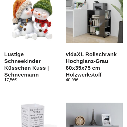
Lustige
vidaXL Rollschrank
Schneekinder
Hochglanz-Grau
Küsschen Kuss |
60x35x75 cm
Schneemann
Holzwerkstoff
17,56
€
40,99
€
Schneemänner
Polyresin-Figur