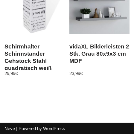
Schirmhalter
vidaXL Bilderleisten 2
Schirmständer
Stk. Grau 80x9x3 cm
Gehstock Stahl
MDF
quadratisch weiß
29,99
€
23,99
€
48,5 cm
Neve
| Powered by
WordPress