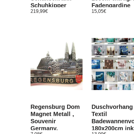
Schuhkipper
Fadengardine
219,99
€
15,05
€
Spiegel
Insektenschut
Schuhschrank
Türstore
Weiß Rena
Regensburg Dom
Duschvorhang
Magnet Metall ,
Textil
Souvenir
Badewannenvo
Germany,
180x200cm ink