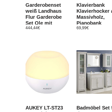
Garderobenset
Klavierbank
weiß Landhaus
Klavierhocker 
Flur Garderobe
Massivholz,
Set Ole mit
Pianobank
444,44
€
69,99
€
Schuhbank und
gepolstert,
Schrank 165 cm
Sitzbank
75x35x49cm
AUKEY LT-ST23
Badmöbel Set 