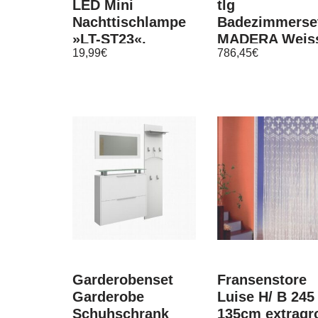
LED Mini
tlg
Nachttischlampe
Badezimmerse
»LT-ST23«,
MADERA Weis
19,99
€
786,45
€
inkl. Waschtis
80 cm
Garderobenset
Fransenstore
Garderobe
Luise H/ B 245 
Schuhschrank
135cm extragr