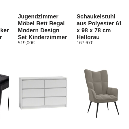
Jugendzimmer
Schaukelstuhl
Möbel Bett Regal
aus Polyester 61
cker
Modern Design
x 98 x 78 cm
r
Set Kinderzimmer
Hellgrau
519,00
€
167,67
€
Komplett Calbe II