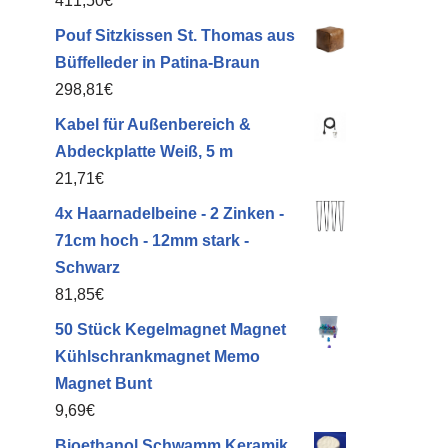
411,50
€
Pouf Sitzkissen St. Thomas aus
Büffelleder in Patina-Braun
298,81
€
Kabel für Außenbereich &
Abdeckplatte Weiß, 5 m
21,71
€
4x Haarnadelbeine - 2 Zinken -
71cm hoch - 12mm stark -
Schwarz
81,85
€
50 Stück Kegelmagnet Magnet
Kühlschrankmagnet Memo
Magnet Bunt
9,69
€
Bioethanol Schwamm Keramik