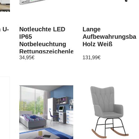
 U-
Notleuchte LED
Lange
IP65
Aufbewahrungsba
Notbeleuchtung
Holz Weiß
Rettungszeichenleuchte
34,95
€
131,99
€
Fluchtwegleuchte
34