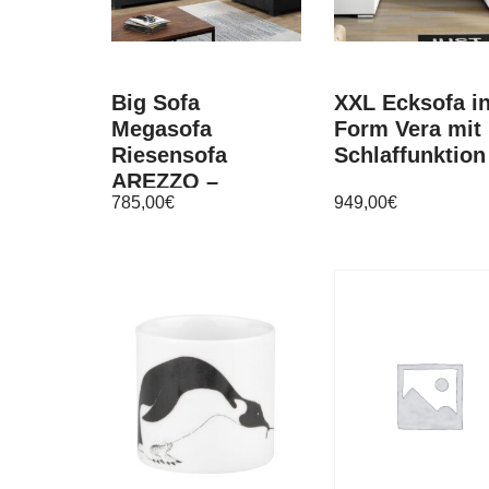
Big Sofa
XXL Ecksofa in
Megasofa
Form Vera mit
Riesensofa
Schlaffunktion
AREZZO –
785,00
€
949,00
€
Vintage Schwarz
inkl. Hocker