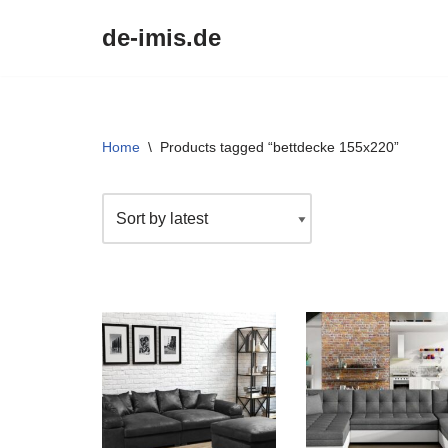
de-imis.de
Przejdź
do
treści
Home
\
Products tagged “bettdecke 155x220”