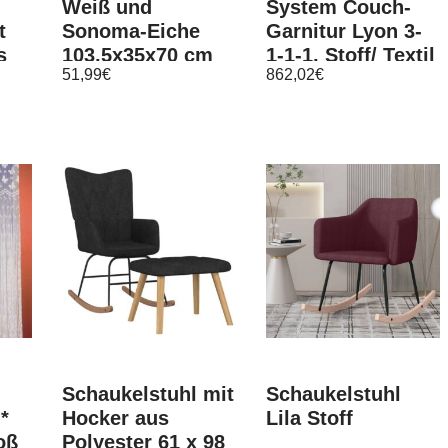
Weiß und
System Couch-
t
Sonoma-Eiche
Garnitur Lyon 3-
s
103,5x35x70 cm
1-1-1, Stoff/ Textil
51,99
€
862,02
€
ch
Holzwerkstoff
Schaukelstuhl mit
Schaukelstuhl
*
Hocker aus
Lila Stoff
oß
Polyester 61 x 98