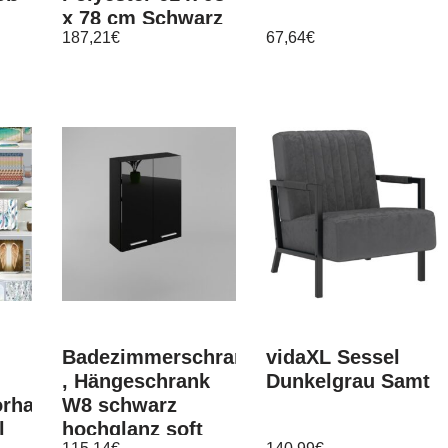
x 78 cm Schwarz
187,21
€
67,64
€
z
Badezimmerschrank
vidaXL Sessel
, Hängeschrank
Dunkelgrau Samt
rhang
W8 schwarz
l
hochglanz soft