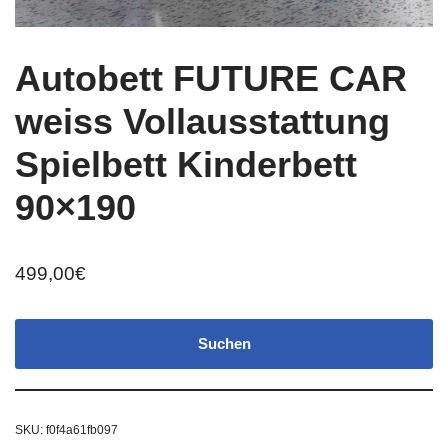
Autobett FUTURE CAR
weiss Vollausstattung
Spielbett Kinderbett
90×190
499,00
€
Suchen
SKU:
f0f4a61fb097