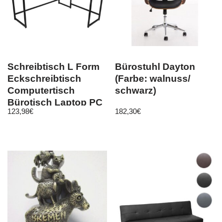
Schreibtisch L Form
Bürostuhl Dayton
Eckschreibtisch
(Farbe: walnuss/
Computertisch
schwarz)
Bürotisch Laptop PC
123,98
€
182,30
€
Tisch