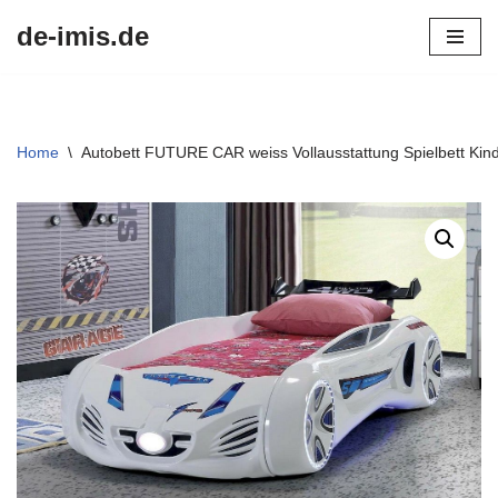
de-imis.de
Przejdź
do
treści
Home
\
Autobett FUTURE CAR weiss Vollausstattung Spielbett Kin