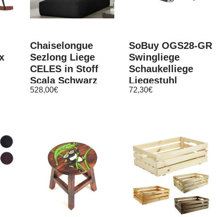
Chaiselongue
SoBuy OGS28-GR
x
Sezlong Liege
Swingliege
CELES in Stoff
Schaukelliege
Scala Schwarz
Liegestuhl
528,00
€
72,30
€
Gartenliege mit
Tasche, Grün