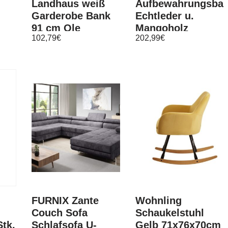
Landhaus weiß
Aufbewahrungsba
Garderobe Bank
Echtleder u.
91 cm Ole
Mangoholz
102,79
€
202,99
€
Massiv 80 x 44 x
44 cm
FURNIX Zante
Wohnling
Couch Sofa
Schaukelstuhl
tk.
Schlafsofa U-
Gelb 71x76x70cm