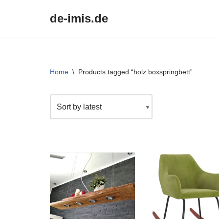
de-imis.de
Przejdź
do
treści
Home
\
Products tagged “holz boxspringbett”