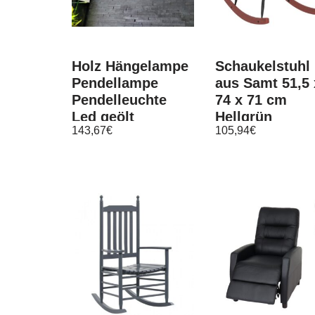
Holz Hängelampe
Schaukelstuhl
Pendellampe
aus Samt 51,5 
Pendelleuchte
74 x 71 cm
Led geölt
Hellgrün
143,67
€
105,94
€
Dimmbar Eiche
Nussbaum Unikat