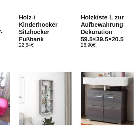
Holz-/
Holzkiste L zur
Kinderhocker
Aufbewahrung
-
Sitzhocker
Dekoration
Fußbank
59,5×39,5×20,5
22,64
€
26,90
€
Massivholz
cm – Stiege
Schemel Stuhl
Steige Obstkist…
mit Tiermotiv
braun