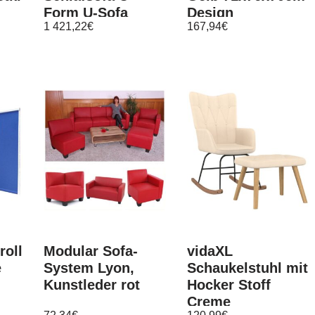
Form U-Sofa
Design
1 421,22
€
167,94
€
Schlaffunktion KR
Relaxsessel Samt
22
/ Holz |
Schwingsessel
rollo
Modular Sofa-
vidaXL
e
System Lyon,
Schaukelstuhl mit
Kunstleder rot
Hocker Stoff
Creme