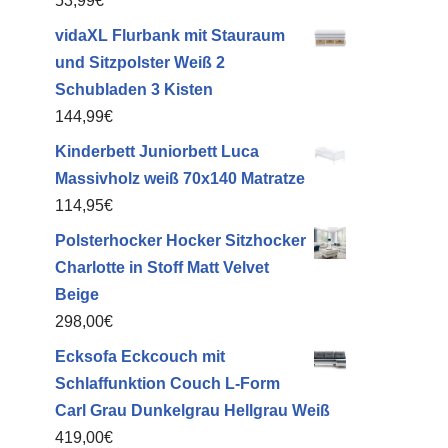
53,99
€
schrank
vidaXL Flurbank mit Stauraum
und Sitzpolster Weiß 2
Schubladen 3 Kisten
144,99
€
Kinderbett Juniorbett Luca
Massivholz weiß 70x140 Matratze
114,95
€
Polsterhocker Hocker Sitzhocker
Charlotte in Stoff Matt Velvet
Beige
298,00
€
Ecksofa Eckcouch mit
Schlaffunktion Couch L-Form
Carl Grau Dunkelgrau Hellgrau Weiß
419,00
€