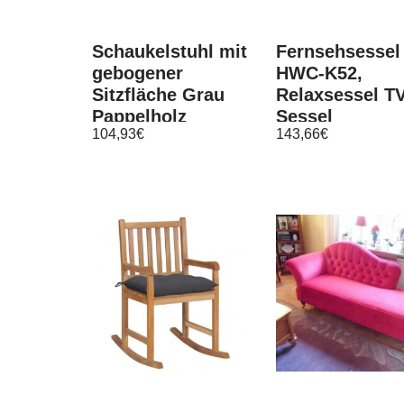
Schaukelstuhl mit
Fernsehsessel
gebogener
HWC-K52,
Sitzfläche Grau
Relaxsessel TV
Pappelholz
Sessel
104,93
€
143,66
€
Liegesessel,
Liegefunktion
Kunstleder