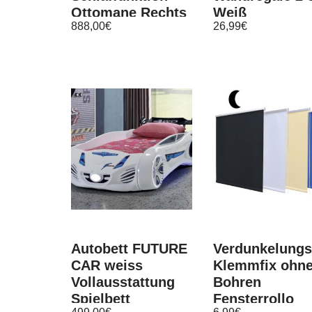
Ottomane Rechts
Weiß
888,00
€
26,99
€
Rot
80×23,5×3,8cm
MDF
Autobett FUTURE
Verdunkelungs
CAR weiss
Klemmfix ohn
Vollausstattung
Bohren
Spielbett
Fensterrollo