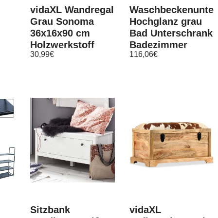
vidaXL Wandregal
Waschbeckenunter
Grau Sonoma
Hochglanz grau
36x16x90 cm
Bad Unterschrank
Holzwerkstoff
Badezimmer
30,99
€
116,06
€
Möbel Amanda
Sitzbank
vidaXL