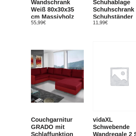
Wandschrank
Schuhablage
Weiß 80x30x35
Schuhschrank
cm Massivholz
Schuhständer
55,99
€
11,99
€
Kiefer
Regalsystem
Stecksystem
Regal
Couchgarnitur
vidaXL
GRADO mit
Schwebende
Schlaffunktion
Wandregale 2 S