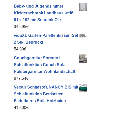
nk
Baby- und Jugendzimmer
Kleiderschrank Landhaus weiß
91 x 192 cm Schrank Ole
345,95
€
vidaXL Garten-Palettenkissen-Set
2 Stk. Bedruckt
54,99
€
Couchgarnitur Sorento L
Schlaffunktion Couch Sofa
Polstergarnitur Wohnlandschaft
877,54
€
Velour Schlafsofa NANCY BIS mit
Schlaffunktion Bettkasten
Federkerns Sofa Holzbeine
419,00
€