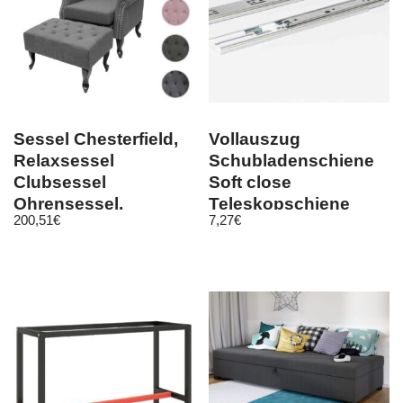
Sessel Chesterfield,
Vollauszug
Relaxsessel
Schubladenschiene
Clubsessel
Soft close
Ohrensessel,
Teleskopschiene
200,51
€
7,27
€
wasserabweisend
Führungsschienen
EDB45ST