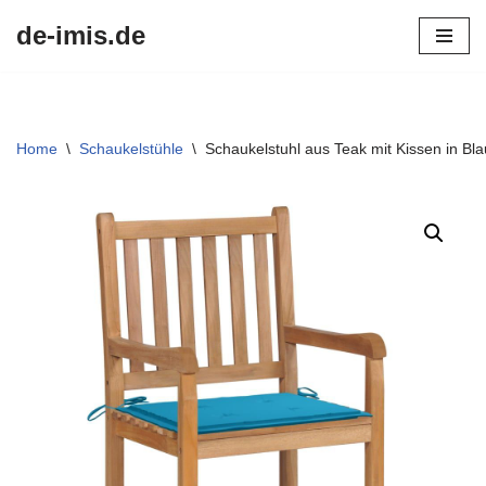
de-imis.de
Przejdź
do
treści
Home
\
Schaukelstühle
\
Schaukelstuhl aus Teak mit Kissen in Bl