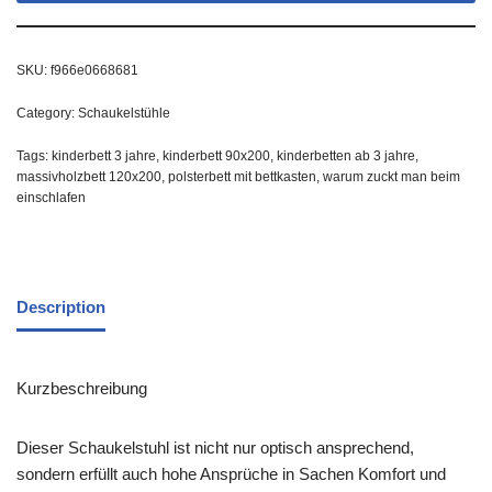
SKU:
f966e0668681
Category:
Schaukelstühle
Tags:
kinderbett 3 jahre
,
kinderbett 90x200
,
kinderbetten ab 3 jahre
,
massivholzbett 120x200
,
polsterbett mit bettkasten
,
warum zuckt man beim
einschlafen
Description
Kurzbeschreibung
Dieser Schaukelstuhl ist nicht nur optisch ansprechend,
sondern erfüllt auch hohe Ansprüche in Sachen Komfort und