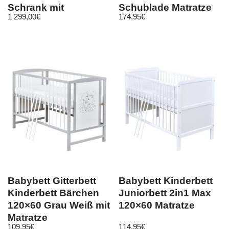
Schrank mit
Schublade Matratze
1 299,00
€
174,95
€
Kommode Stockbett
90×200
Babybett Gitterbett
Babybett Kinderbett
Kinderbett Bärchen
Juniorbett 2in1 Max
120×60 Grau Weiß mit
120×60 Matratze
Matratze
109,95
€
114,95
€