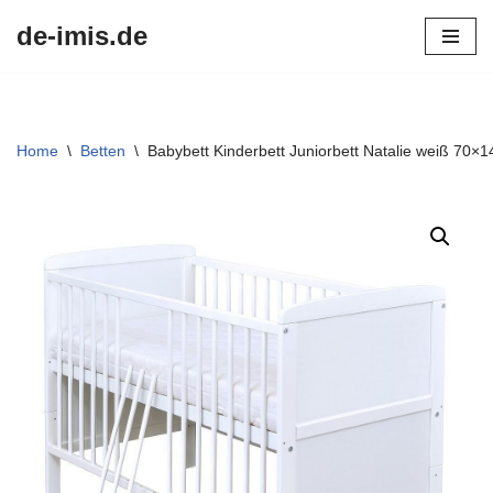
de-imis.de
Przejdź
do
treści
Home
\
Betten
\
Babybett Kinderbett Juniorbett Natalie weiß 70