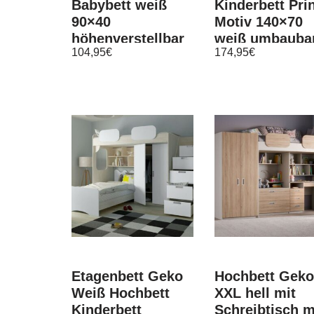
Babybett weiß
Kinderbett Pri
90×40
Motiv 140×70
höhenverstellbar
weiß umbauba
104,95
€
174,95
€
Matratze
Schublade
Matratze
Etagenbett Geko
Hochbett Geko
Weiß Hochbett
XXL hell mit
Kinderbett
Schreibtisch m