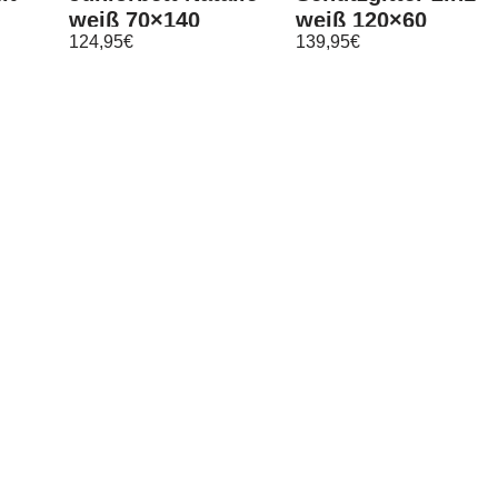
weiß 70×140
weiß 120×60
124,95
€
139,95
€
umbaubar
Bärchen mit
200
Schublade
Matratze