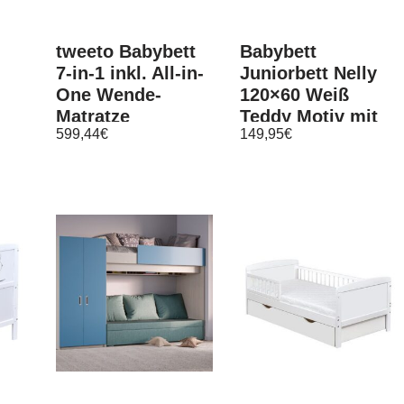
tweeto Babybett
Babybett
7-in-1 inkl. All-in-
Juniorbett Nelly
One Wende-
120×60 Weiß
Matratze
Teddy Motiv mit
599,44
€
149,95
€
Schaumkern
Schublade und
Matratze