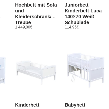
Hochbett mit Sofa
Juniorbett
und
Kinderbett Luca
1
Kleiderschrank/ -
140×70 Weiß
Treppe
Schublade
1 449,00
€
114,95
€
Matratze
Kinderbett
Babybett