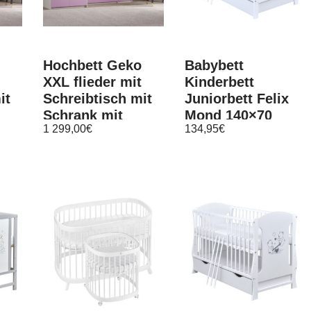
Hochbett Geko
Babybett
XXL flieder mit
Kinderbett
it
Schreibtisch mit
Juniorbett Felix
Schrank mit
Mond 140×70
1 299,00
€
134,95
€
Kommode
Weiß Schublade
200
Stockbett 90×200
Matratze