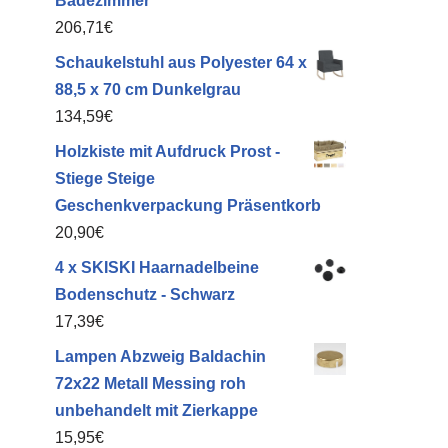
Badezimmer
206,71
€
Schaukelstuhl aus Polyester 64 x
88,5 x 70 cm Dunkelgrau
134,59
€
Holzkiste mit Aufdruck Prost -
Stiege Steige
Geschenkverpackung Präsentkorb
20,90
€
4 x SKISKI Haarnadelbeine
Bodenschutz - Schwarz
17,39
€
Lampen Abzweig Baldachin
72x22 Metall Messing roh
unbehandelt mit Zierkappe
15,95
€