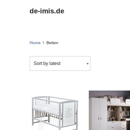
de-imis.de
Przejdź
do
treści
Home
\
Betten