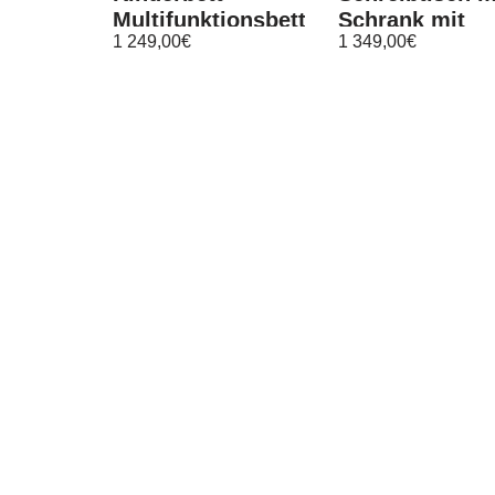
Multifunktionsbett
Schrank mit
1 249,00
€
1 349,00
€
Kinderzimmer
Kommode
90×200
Stockbett 90×