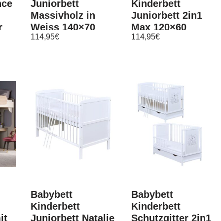
nce
Juniorbett
Kinderbett
Massivholz in
Juniorbett 2in1
r
Weiss 140×70
Max 120×60
114,95
€
114,95
€
Matratze
Babybett
Babybett
Kinderbett
Kinderbett
it
Juniorbett Natalie
Schutzgitter 2in1