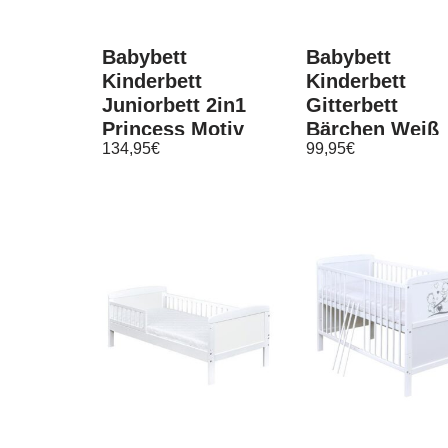
Babybett
Babybett
Kinderbett
Kinderbett
Juniorbett 2in1
Gitterbett
Princess Motiv
Bärchen Weiß
134,95
€
99,95
€
140×70 weiß
Grau 120×60
Matratze
Matratze