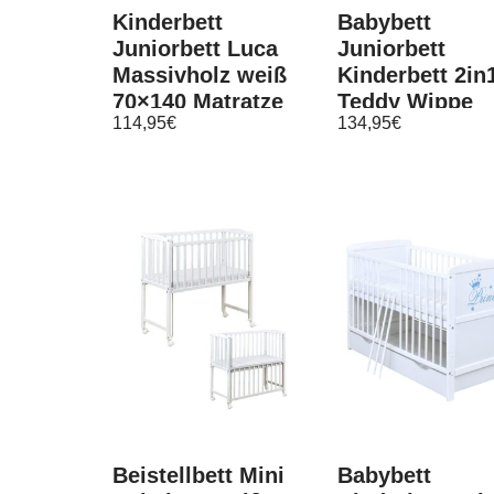
Kinderbett
Babybett
Juniorbett Luca
Juniorbett
Massivholz weiß
Kinderbett 2in
70×140 Matratze
Teddy Wippe
114,95
€
134,95
€
Weiß 140×70
Matratze
Beistellbett Mini
Babybett