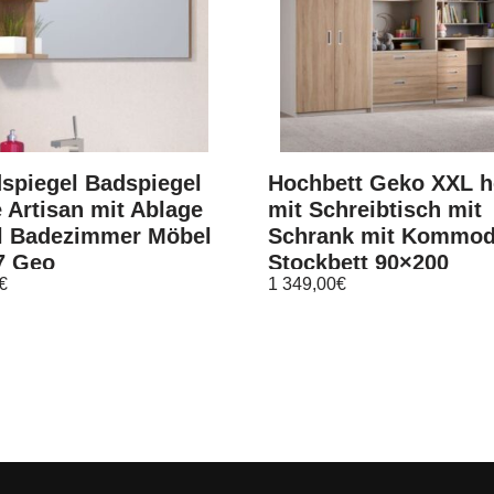
spiegel Badspiegel
Hochbett Geko XXL h
 Artisan mit Ablage
mit Schreibtisch mit
l Badezimmer Möbel
Schrank mit Kommo
7 Geo
Stockbett 90×200
€
1 349,00
€