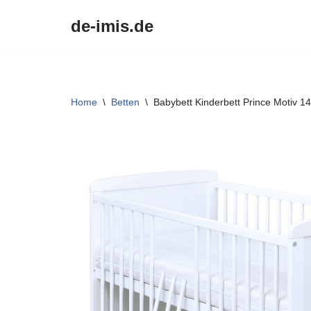
de-imis.de
Przejdź
do
treści
Home
\
Betten
\
Babybett Kinderbett Prince Motiv 