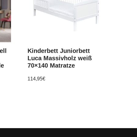
ell
Kinderbett Juniorbett
Luca Massivholz weiß
de
70×140 Matratze
114,95
€