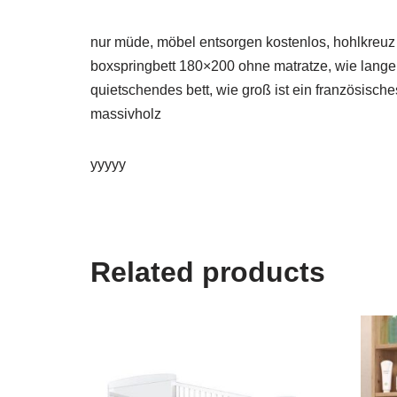
nur müde, möbel entsorgen kostenlos, hohlkreuz b
boxspringbett 180×200 ohne matratze, wie lang
quietschendes bett, wie groß ist ein französisch
massivholz
yyyyy
Related products