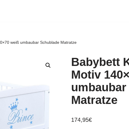
140×70 weiß umbaubar Schublade Matratze
Babybett K
Motiv 140
umbaubar
Matratze
174,95
€