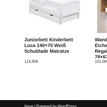
Juniorbett Kinderbett
Wand
Luca 140×70 Weiß
Eiche
Schublade Matratze
Rega
79×6
114,95
€
101,08
Neve
| Powered by
WordPress