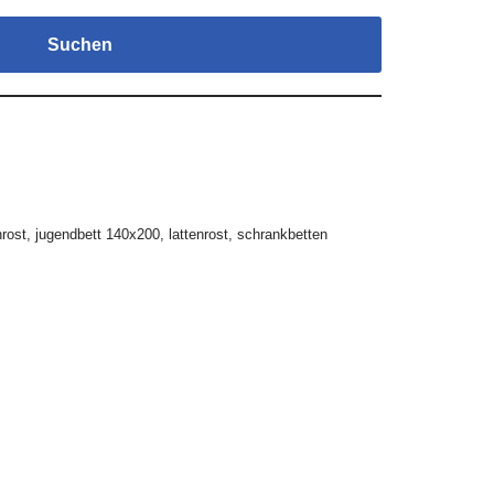
Suchen
nrost
,
jugendbett 140x200
,
lattenrost
,
schrankbetten