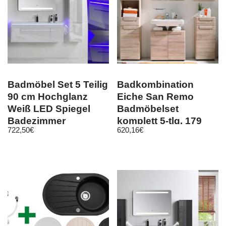
Badmöbel Set 5 Teilig
Badkombination
90 cm Hochglanz
Eiche San Remo
Weiß LED Spiegel
Badmöbelset
Badezimmer
komplett 5-tlg. 179
722,50
€
620,16
€
Badschrank
cm Badmöbel Malea