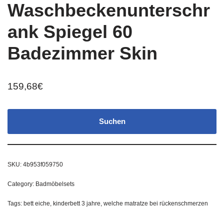
Waschbeckenunterschr
ank Spiegel 60
Badezimmer Skin
159,68
€
Suchen
SKU:
4b953f059750
Category:
Badmöbelsets
Tags:
bett eiche
,
kinderbett 3 jahre
,
welche matratze bei rückenschmerzen