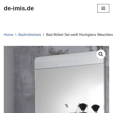
de-imis.de
Przejdź
do
treści
Home
\
Badmöbelsets
\
Bad Möbel Set weiß Hochglanz Waschbec