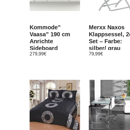
Kommode”
Merxx Naxos
Vaasa” 190 cm
Klappsessel, 2
Anrichte
Set – Farbe:
Sideboard
silber/ grau
279,99
€
79,99
€
Schrank Möbel
Flur Wohnzimmer
Hochglanz