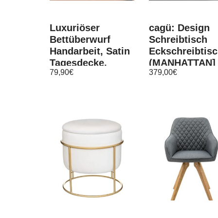
Luxuriöser
cagü: Design
Bettüberwurf
Schreibtisch
Handarbeit, Satin
Eckschreibtis
Tagesdecke,
(MANHATTAN]
79,90
€
379,00
€
schwarz
Weiss Glas &
Chrom
180cm/160cm