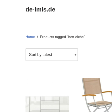
de-imis.de
Przejdź
do
treści
Home
\
Products tagged “bett eiche”