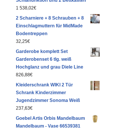
Schlaffunktion und 2 Bettkästen
1 538,02
€
2 Scharniere + 8 Schrauben + 8
Einschlagmuttern für MidMade
Bodentreppen
32,25
€
Garderobe komplett Set
Garderobenset 6 tlg. weiß
Hochglanz und grau Diele Line
826,88
€
Kleiderschrank WIKI 2 Tür
Schrank Kinderzimmer
Jugendzimmer Sonoma Weiß
237,63
€
Goebel Artis Orbis Mandelbaum
Mandelbaum - Vase 66539381