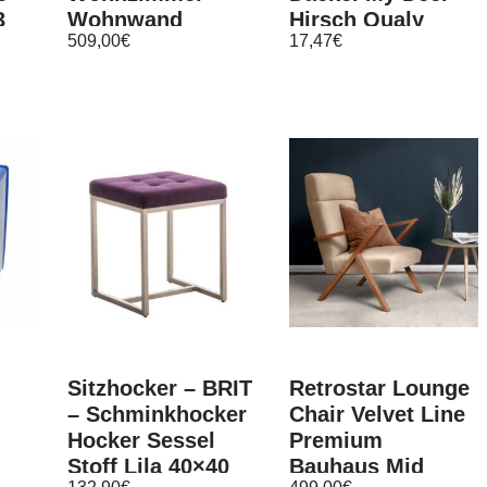
3
Wohnwand
Hirsch Qualy
509,00
€
17,47
€
Mediawand
Magnete
Schrankwand
Whiteboard Hund
Wohnschrank
Weiß
Sitzhocker – BRIT
Retrostar Lounge
– Schminkhocker
Chair Velvet Line
Hocker Sessel
Premium
Stoff Lila 40×40
Bauhaus Mid