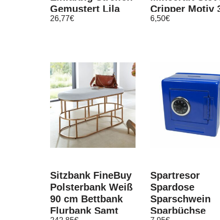
Gemustert Lila
Cripper Motiv 
26,77
€
6,50
€
Meliert
Geburtstag
Wohnzimmer
Oblatenpapier
Sitzbank FineBuy
Spartresor
Polsterbank Weiß
Spardose
90 cm Bettbank
Sparschwein
Flurbank Samt
Sparbüchse