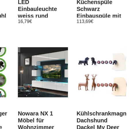
LED
Küchenspüle
Einbauleuchte
Schwarz
uhl
weiss rund
Einbauspüle mit
16,79
€
113,69
€
bel
117mm 650lm
Abtropffläche
3000K dimmbar
eckig 75x45cm
ger
Nowara NX 1
Kühlschrankmagne
Möbel für
Dachshund
e
Wohnzimmer
Dackel My Deer