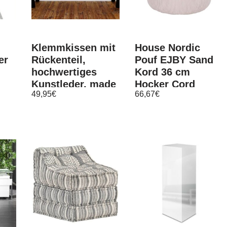
Klemmkissen mit
House Nordic
er
Rückenteil,
Pouf EJBY Sand
hochwertiges
Kord 36 cm
Kunstleder, made
Hocker Cord
49,95
€
66,67
€
in Germany
Beistelltisch
Sitzhocker