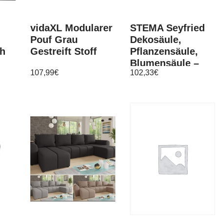
vidaXL Modularer
STEMA Seyfried
Pouf Grau
Dekosäule,
ch
Gestreift Stoff
Pflanzensäule,
Blumensäule –
107,99
€
102,33
€
Weiß Hochglanz
in 3 Größen