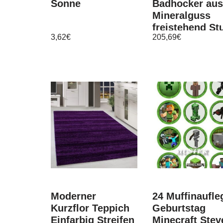
Sonne
Badhocker aus
Mineralguss
freistehend St
3,62
€
205,69
€
Hocker Badmö
Duschstuhl
Moderner
24 Muffinaufle
Kurzflor Teppich
Geburtstag
Einfarbig Streifen
Minecraft Stev