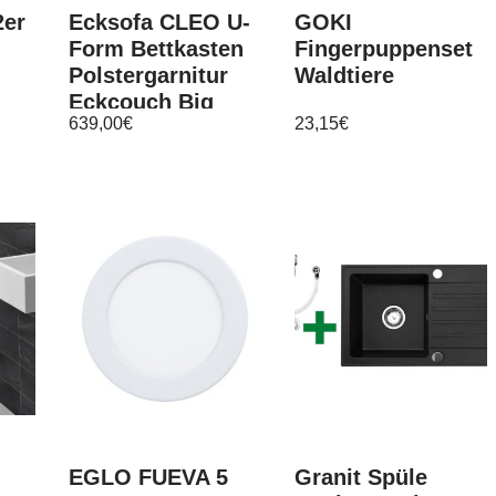
2er
Ecksofa CLEO U-
GOKI
Form Bettkasten
Fingerpuppenset
Polstergarnitur
Waldtiere
Eckcouch Big
639,00
€
23,15
€
Sofa
Wohnlandschaft
EGLO FUEVA 5
Granit Spüle