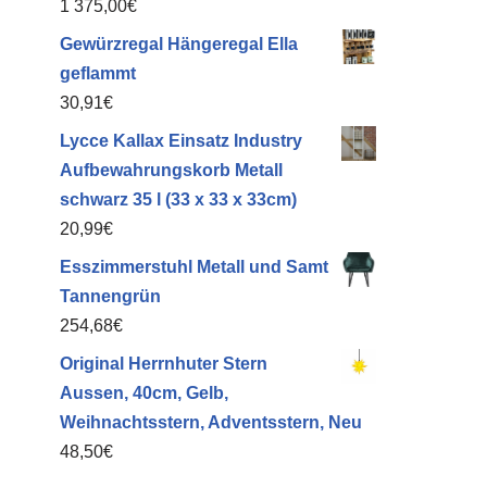
1 375,00
€
Gewürzregal Hängeregal Ella
geflammt
30,91
€
Lycce Kallax Einsatz Industry
Aufbewahrungskorb Metall
schwarz 35 l (33 x 33 x 33cm)
20,99
€
Esszimmerstuhl Metall und Samt
Tannengrün
254,68
€
Original Herrnhuter Stern
Aussen, 40cm, Gelb,
Weihnachtsstern, Adventsstern, Neu
48,50
€