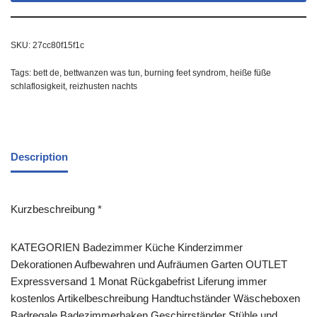
SKU:
27cc80f15f1c
Tags:
bett de
,
bettwanzen was tun
,
burning feet syndrom
,
heiße füße
schlaflosigkeit
,
reizhusten nachts
Description
Kurzbeschreibung *
KATEGORIEN Badezimmer Küche Kinderzimmer
Dekorationen Aufbewahren und Aufräumen Garten OUTLET
Expressversand 1 Monat Rückgabefrist Liferung immer
kostenlos Artikelbeschreibung Handtuchständer Wäscheboxen
Badregale Badezimmerhaken Geschirrständer Stühle und