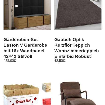
Garderoben-Set
Gabbeh Optik
Easton V Garderobe
Kurzflor Teppich
mit 16x Wandpanel
Wohnzimmerteppich
42×42 Stilvoll
Einfarbig Robust
499,00
€
18,50
€
Sitzbank
Mocca Meliert