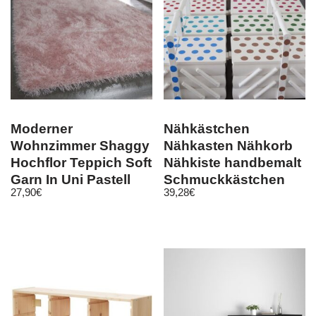
Moderner
Nähkästchen
Wohnzimmer Shaggy
Nähkasten Nähkorb
Hochflor Teppich Soft
Nähkiste handbemalt
Garn In Uni Pastell
Schmuckkästchen
27,90
€
39,28
€
Rosa
Holz NEU groß