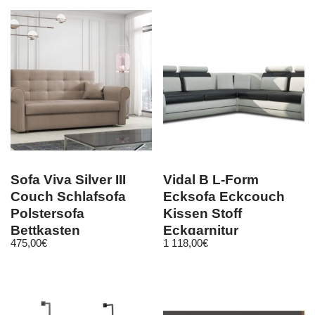
Sofa Viva Silver III
Vidal B L-Form
Couch Schlafsofa
Ecksofa Eckcouch
Polstersofa
Kissen Stoff
Bettkasten
Eckgarnitur
475,00
€
1 118,00
€
Bettfunktion
Kunstleder
Schlafcouch
Schlaffunktion