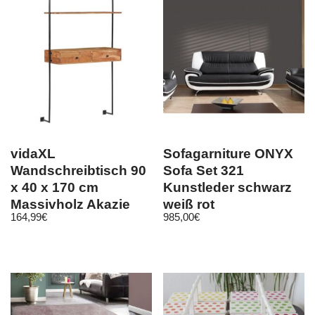
vidaXL
Sofagarniture ONYX
Wandschreibtisch 90
Sofa Set 321
x 40 x 170 cm
Kunstleder schwarz
Massivholz Akazie
weiß rot
164,99
€
985,00
€