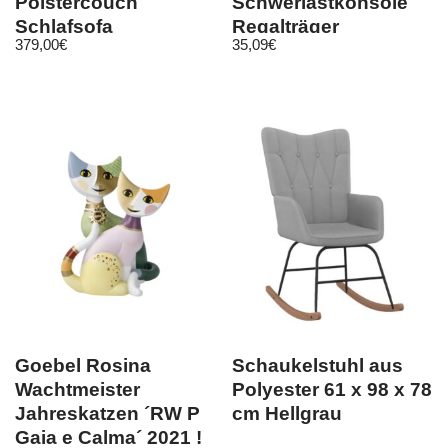
Polstercouch
Schwerlastkonsole
Schlafsofa
Regalträger
379,00
€
35,09
€
Bettkasten
Regalhalter
Schlaffunktion
Konsolenträger
Goebel Rosina
Schaukelstuhl aus
Wachtmeister
Polyester 61 x 98 x 78
Jahreskatzen ´RW P
cm Hellgrau
Gaia e Calma´ 2021 !