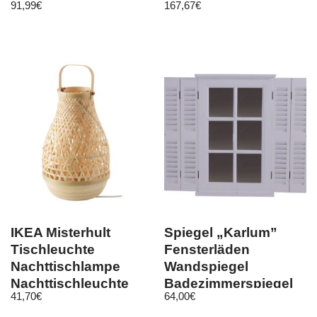
91,99
€
167,67
€
IKEA Misterhult
Spiegel „Karlum”
Tischleuchte
Fensterläden
Nachttischlampe
Wandspiegel
Nachttischleuchte
Badezimmerspiegel
41,70
€
64,00
€
Lampe Bambus 36cm
Landhausmöbel weiß