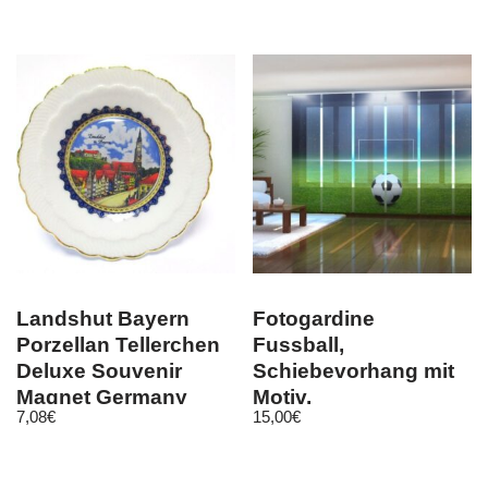
Landshut Bayern
Fotogardine
Porzellan Tellerchen
Fussball,
Deluxe Souvenir
Schiebevorhang mit
Magnet Germany
Motiv,
7,08
€
15,00
€
8cm
Flächenvorhang
Fotodruck, auf Maß