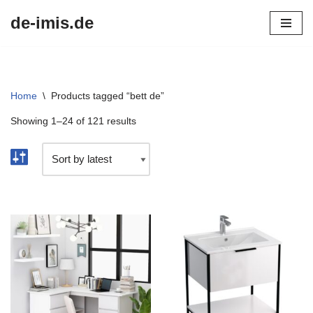
de-imis.de
Przejdź
do
treści
Home
\
Products tagged “bett de”
Showing 1–24 of 121 results