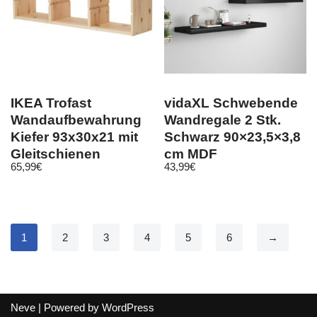
IKEA Trofast
vidaXL Schwebende
Wandaufbewahrung
Wandregale 2 Stk.
Kiefer 93x30x21 mit
Schwarz 90×23,5×3,8
Gleitschienen
cm MDF
65,99
€
43,99
€
Aufbewahrung
1
2
3
4
5
6
→
Neve
| Powered by
WordPress