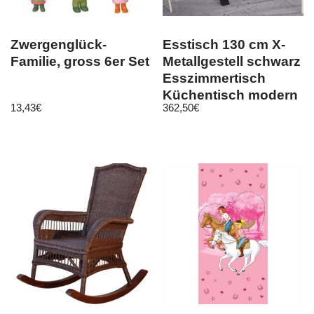
Zwergenglück-
Esstisch 130 cm X-
Familie, gross 6er Set
Metallgestell schwarz
Esszimmertisch
Küchentisch modern
13,43
€
362,50
€
design