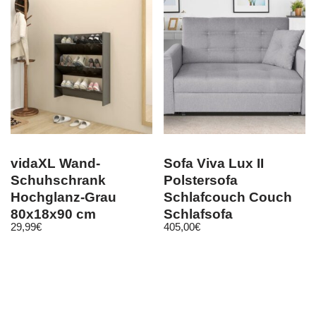
vidaXL Wand-
Sofa Viva Lux II
Schuhschrank
Polstersofa
Hochglanz-Grau
Schlafcouch Couch
80x18x90 cm
Schlafsofa
29,99
€
405,00
€
Holzwerkstoff
Bettkasten
Bettfunktion M24