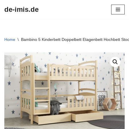
de-imis.de
Przejdź
do
treści
Home
\
Bambino 5 Kinderbett Doppelbett Etagenbett Hochbett Stoc