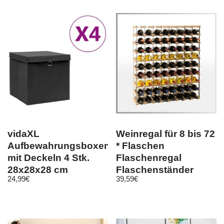
vidaXL
Weinregal für 8 bis 72
Aufbewahrungsboxen
* Flaschen
mit Deckeln 4 Stk.
Flaschenregal
28x28x28 cm
Flaschenständer
24,99
€
39,59
€
Schwarz
METALL Holz RW-8-8